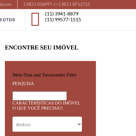
il.com
CRECI 036997-J / CRECI SP 52722
(11) 3941-8879
(11) 99577-1515
S ÚTEIS
ENCONTRE SEU IMÓVEL
Meta Data and Taxonomies Filter
PESQUISA
CARACTERÍSTICAS DO IMÓVEL
O QUE VOCÊ PRECISA?: