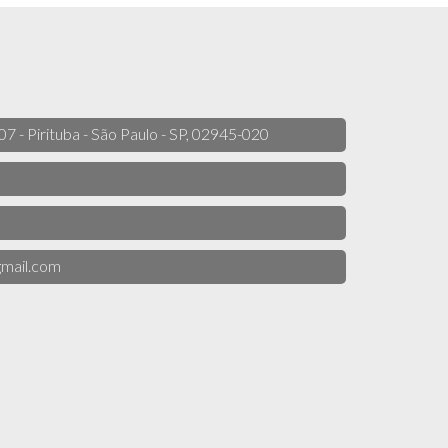
 07 - Pirituba - São Paulo - SP, 02945-020
mail.com