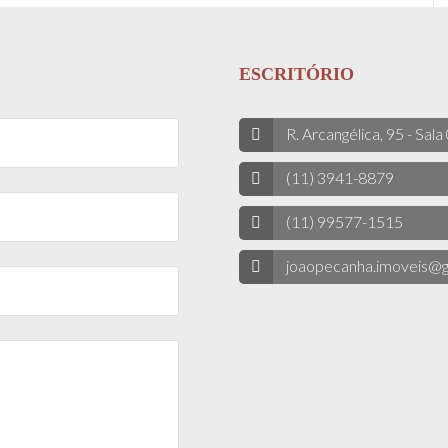
ESCRITÓRIO
R. Arcangélica, 95 - Sala
(11) 3941-8879
(11) 99577-1515
joaopecanha.imoveis@g