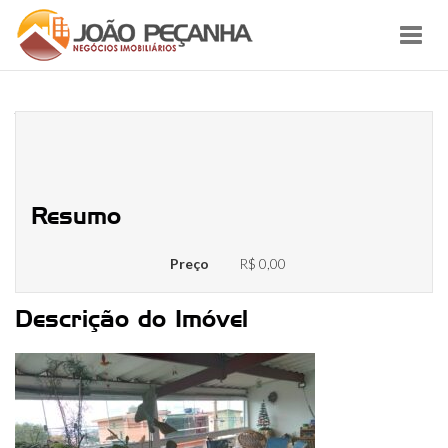
Toggl
navig
WhatsApp Image 2021-03-27 at
15.16.32
Resumo
Preço
R$ 0,00
Descrição do Imóvel