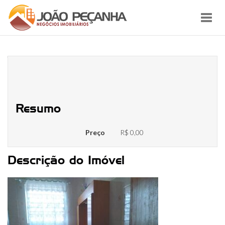
Toggl
navig
WhatsApp Image 2021-03-27 at
15.16.35
Resumo
Preço
R$ 0,00
Descrição do Imóvel