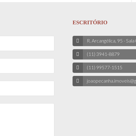
ESCRITÓRIO
R. Arcangélica, 95 - Sala
(11) 3941-8879
(11) 99577-1515
joaopecanha.imoveis@g