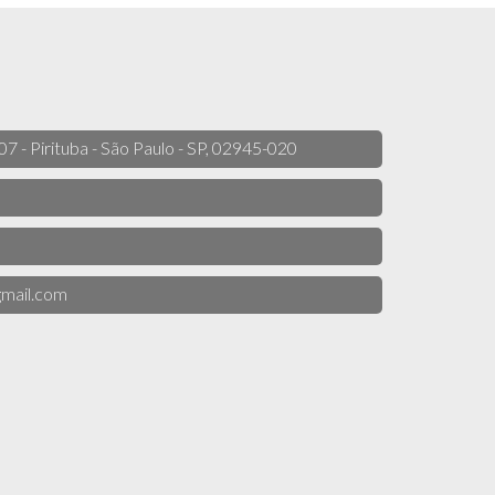
 07 - Pirituba - São Paulo - SP, 02945-020
mail.com