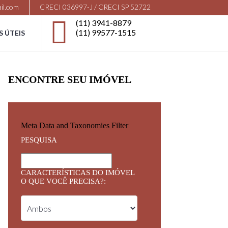
il.com
CRECI 036997-J / CRECI SP 52722
(11) 3941-8879
(11) 99577-1515
S ÚTEIS
ENCONTRE SEU IMÓVEL
Meta Data and Taxonomies Filter
PESQUISA
CARACTERÍSTICAS DO IMÓVEL
O QUE VOCÊ PRECISA?: