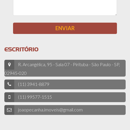
ESCRITÓRIO
R. Arcangélica, 95 - Sala 07 - Pirituba - São Paulo - SP,
02945-020
(11) 3941-8879
(11) 99577-1515
joaopecanha.imoveis@gmail.com