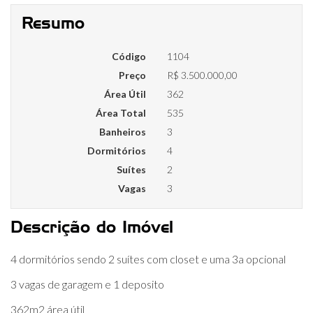
Resumo
Código
1104
Preço
R$ 3.500.000,00
Área Útil
362
Área Total
535
Banheiros
3
Dormitórios
4
Suítes
2
Vagas
3
Descrição do Imóvel
4 dormitórios sendo 2 suítes com closet e uma 3a opcional
3 vagas de garagem e 1 deposito
362m2 área útil