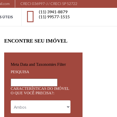
il.com
CRECI 036997-J / CRECI SP 52722
(11) 3941-8879
(11) 99577-1515
S ÚTEIS
ENCONTRE SEU IMÓVEL
Meta Data and Taxonomies Filter
PESQUISA
CARACTERÍSTICAS DO IMÓVEL
O QUE VOCÊ PRECISA?: