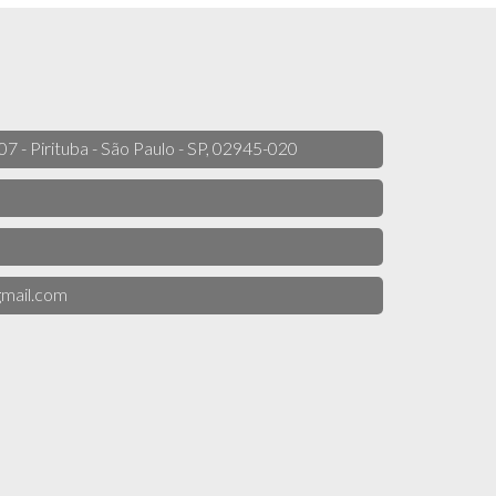
 07 - Pirituba - São Paulo - SP, 02945-020
mail.com