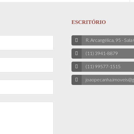
ESCRITÓRIO
R. Arcangélica, 95 - Sala
(11) 3941-8879
(11) 99577-1515
joaopecanha.imoveis@g