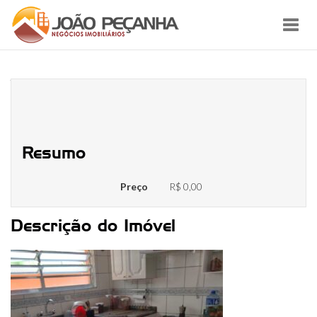
Toggl
navig
WhatsApp Image 2023-03-26 at
16.43.06
Resumo
Preço
R$ 0,00
Descrição do Imóvel