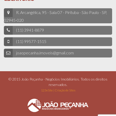
R. Arcangélica, 95 - Sala 07 - Pirituba - São Paulo - SP,
02945-020
(11) 3941-8879
(11) 99577-1515
joaopecanha.imoveis@gmail.com
© 2015 João Peçanha - Negócios Imobiliários. Todos os direitos
reservados.
123eSite | Criação de Sites