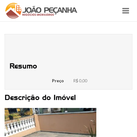
Toggl
navig
WhatsApp Image 2023-03-26 at
16.43.15
Resumo
Preço
R$ 0,00
Descrição do Imóvel