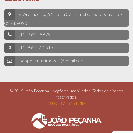
R. Arcangélica, 95 - Sala 07 - Pirituba - São Paulo - SP,
02945-020
(11) 3941-8879
(11) 99577-1515
joaopecanha.imoveis@gmail.com
© 2015 João Peçanha - Negócios Imobiliários. Todos os direitos
reservados.
123eSite | Criação de Sites