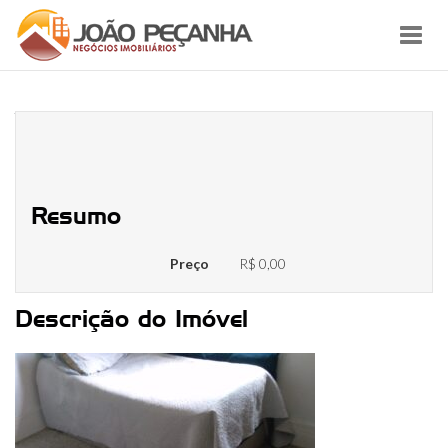
Toggl
navig
WhatsApp Image 2023-03-26 at
16.43.16
Resumo
Preço
R$ 0,00
Descrição do Imóvel