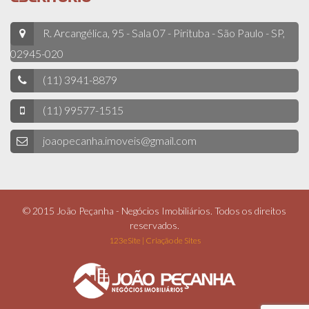
R. Arcangélica, 95 - Sala 07 - Pirituba - São Paulo - SP,
02945-020
(11) 3941-8879
(11) 99577-1515
joaopecanha.imoveis@gmail.com
© 2015 João Peçanha - Negócios Imobiliários. Todos os direitos
reservados.
123eSite | Criação de Sites