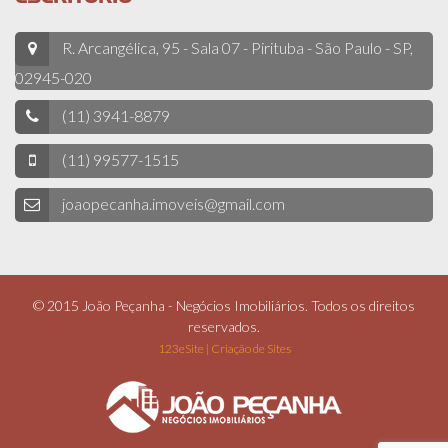
R. Arcangélica, 95 - Sala 07 - Pirituba - São Paulo - SP,
02945-020
(11) 3941-8879
(11) 99577-1515
joaopecanha.imoveis@gmail.com
© 2015 João Peçanha - Negócios Imobiliários. Todos os direitos
reservados.
123eSite | Criação de Sites