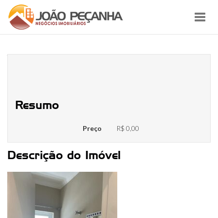
Toggl
navig
WhatsApp Image 2023-07-11 at
16.19.01
Resumo
Preço
R$ 0,00
Descrição do Imóvel