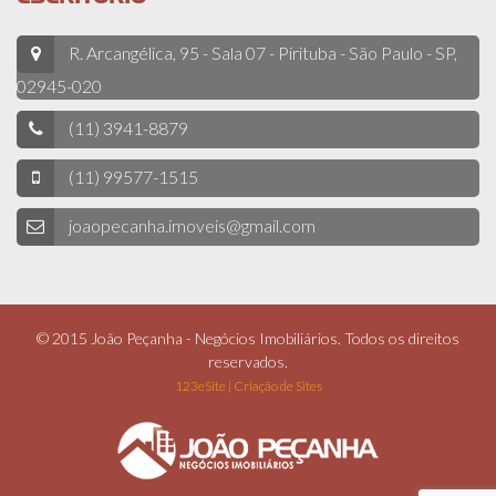
R. Arcangélica, 95 - Sala 07 - Pirituba - São Paulo - SP,
02945-020
(11) 3941-8879
(11) 99577-1515
joaopecanha.imoveis@gmail.com
© 2015 João Peçanha - Negócios Imobiliários. Todos os direitos
reservados.
123eSite | Criação de Sites