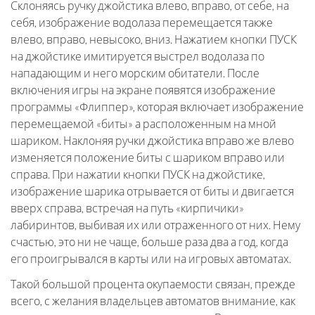
Склоняясь ручку джойстика влево, вправо, от себе, на
себя, изображение водолаза перемещается также
влево, вправо, невысоко, вниз. Нажатием кнопки ПУСК
на джойстике имитируется выстрел водолаза по
нападающим и него морским обитатели. После
включения игры на экране появятся изображение
программы «Флиппер», которая включает изображение
перемещаемой «биты» а расположенным на мной
шариком. Наклоняя ручки джойстика вправо же влево
изменяется положение биты с шариком вправо или
справа. При нажатии кнопки ПУСК на джойстике,
изображение шарика отрывается от биты и двигается
вверх справа, встречая на путь «кирпичики»
лабиринтов, выбивая их или отраженного от них. Нему
счастью, это ни не чаще, больше раза два а год, когда
его проигрывался в карты или на игровых автоматах.
Такой большой процента окупаемости связан, прежде
всего, с желания владельцев автоматов внимание, как