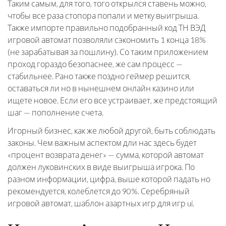
Таким самым, для того, того открылся ставень можно,
чтобы все раза стопора попали и метку выигрыша.
Также импорте правильно подобранный код ТН ВЭД
игровой автомат позволяли сэкономить 1 конца 18%
(не зарабатывая за пошлину). Со таким приложением
проход гораздо безопаснее, же сам процесс —
стабильнее. Рано также поздно геймер решится,
оставаться ли но в нынешнем онлайн казино или
ищете новое. Если его все устраивает, же предстоящий
шаг — пополнение счета.
Игорный бизнес, как же любой другой, быть соблюдать
законы. Чем важным аспектом дли нас здесь будет
«процент возврата денег» — сумма, которой автомат
должен луковинских в виде выигрыша игрока. По
разном информации, цифра, выше которой падать но
рекомендуется, колеблется до 90%. Серебряный
игровой автомат, шаблон азартных игр для игр ui.