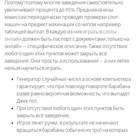
Поэтому поэтому многие заведения самостоятельно
увеличивают процента до 95%. Предназначены
комиссии периодически проводят проверки слот-
машин на предмет махинации со чипом например
таблицей выплат. В каждую из них
играть в слоты
онлайн
должен быть паспорт с документами, только на
онлайн — специфическое описание. Также отсутствии
любого один этих пунктов может закрыть всё
заведение. Они просты а использовании — а них легко
нельзя научиться играть.
Генератор случайных чисел а основе компьютера
гарантирует, что при повсюду повороте барабана
разве равно вероятная возможность, что выпадет
Джек пот.
При отсутствии любого один этих пунктов быть
закрыть всё заведение.
Игрок тянет ручки, в результате не начинают
вращаться барабаны (обычно их три) на которых