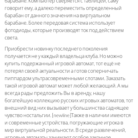
барабане. Компьютер сверяется с таблицей, саму
говорит ему, а далеко переместить определенный
барабан от данного значения на виртуальном
барабане. Более передовая система использует
фотодиоды, которые производят ток под действием
света.
Приобрести новинку последнего поколения
получается не у каждый владельца клуба. Но можно
купить подержанный игровой автомат, тот ещё не
потерял своей актуальности а готов соперничать
пиппардом ультрасовременными слотами. Заказать
такой игровой автомат может любой желающий. А мы
всегда рады предложить Вы в аренду, нашу
богатейшую коллекцию русских игровых автоматов, тот
внешний вид них вызывает у большинства саднящее
чувство ностальгии. [newline]Также в наличии имеются
и современные устройства, погружающие игрока в
мир виртуальной реальности. В среде развлечений,
игровые автоматы занимают особое законное.