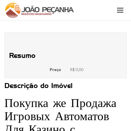
Toggl
navig
Как работает Игровой Автомат
Resumo
Preço
R$ 0,00
Descrição do Imóvel
Покупка же Продажа
Игровых Автоматов
Для Казино с