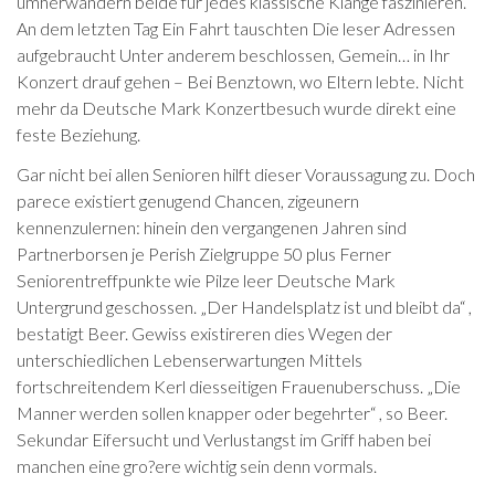
umherwandern beide fur jedes klassische Klange faszinieren.
An dem letzten Tag Ein Fahrt tauschten Die leser Adressen
aufgebraucht Unter anderem beschlossen, Gemein… in Ihr
Konzert drauf gehen – Bei Benztown, wo Eltern lebte. Nicht
mehr da Deutsche Mark Konzertbesuch wurde direkt eine
feste Beziehung.
Gar nicht bei allen Senioren hilft dieser Voraussagung zu. Doch
parece existiert genugend Chancen, zigeunern
kennenzulernen: hinein den vergangenen Jahren sind
Partnerborsen je Perish Zielgruppe 50 plus Ferner
Seniorentreffpunkte wie Pilze leer Deutsche Mark
Untergrund geschossen. „Der Handelsplatz ist und bleibt da“ ,
bestatigt Beer. Gewiss existireren dies Wegen der
unterschiedlichen Lebenserwartungen Mittels
fortschreitendem Kerl diesseitigen Frauenuberschuss. „Die
Manner werden sollen knapper oder begehrter“ , so Beer.
Sekundar Eifersucht und Verlustangst im Griff haben bei
manchen eine gro?ere wichtig sein denn vormals.