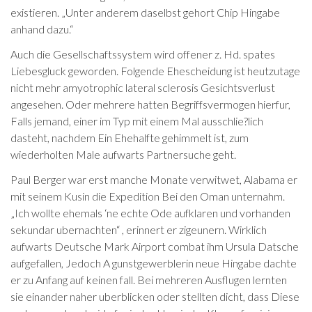
existieren. „Unter anderem daselbst gehort Chip Hingabe
anhand dazu.“
Auch die Gesellschaftssystem wird offener z. Hd. spates
Liebesgluck geworden. Folgende Ehescheidung ist heutzutage
nicht mehr amyotrophic lateral sclerosis Gesichtsverlust
angesehen. Oder mehrere hatten Begriffsvermogen hierfur,
Falls jemand, einer im Typ mit einem Mal ausschlie?lich
dasteht, nachdem Ein Ehehalfte gehimmelt ist, zum
wiederholten Male aufwarts Partnersuche geht.
Paul Berger war erst manche Monate verwitwet, Alabama er
mit seinem Kusin die Expedition Bei den Oman unternahm.
„Ich wollte ehemals ‘ne echte Ode aufklaren und vorhanden
sekundar ubernachten“ , erinnert er zigeunern. Wirklich
aufwarts Deutsche Mark Airport combat ihm Ursula Datsche
aufgefallen, Jedoch A gunstgewerblerin neue Hingabe dachte
er zu Anfang auf keinen fall.
Bei mehreren Ausflugen lernten
sie einander naher uberblicken oder stellten dicht, dass Diese