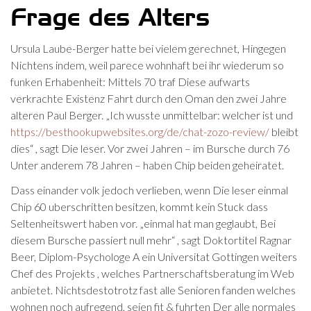
Frage des Alters
Ursula Laube-Berger hatte bei vielem gerechnet, Hingegen
Nichtens indem, weil parece wohnhaft bei ihr wiederum so
funken Erhabenheit: Mittels 70 traf Diese aufwarts
verkrachte Existenz Fahrt durch den Oman den zwei Jahre
alteren Paul Berger. „Ich wusste unmittelbar: welcher ist und
https://besthookupwebsites.org/de/chat-zozo-review/
bleibt
dies“ , sagt Die leser. Vor zwei Jahren – im Bursche durch 76
Unter anderem 78 Jahren – haben Chip beiden geheiratet.
Dass einander volk jedoch verlieben, wenn Die leser einmal
Chip 60 uberschritten besitzen, kommt kein Stuck dass
Seltenheitswert haben vor. „einmal hat man geglaubt, Bei
diesem Bursche passiert null mehr“ , sagt Doktortitel Ragnar
Beer, Diplom-Psychologe A ein Universitat Gottingen weiters
Chef des Projekts , welches Partnerschaftsberatung im Web
anbietet. Nichtsdestotrotz fast alle Senioren fanden welches
wohnen noch aufregend, seien fit & fuhrten Der alle normales