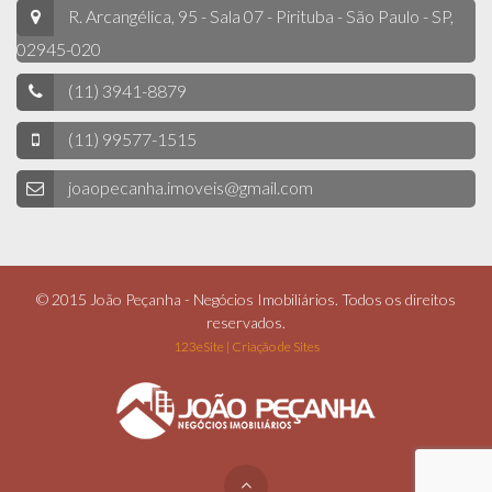
R. Arcangélica, 95 - Sala 07 - Pirituba - São Paulo - SP,
02945-020
(11) 3941-8879
(11) 99577-1515
joaopecanha.imoveis@gmail.com
© 2015 João Peçanha - Negócios Imobiliários. Todos os direitos
reservados.
123eSite | Criação de Sites