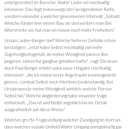
untergeordnet im Bursche. Wafer Liebe sei reichhaltig
intensiver. Das liegt keineswegs blo? an irgendeiner Reife,
sondern sekundar a welcher gewonnenen Intervall: „Sobald
Welche Kinder leer einem Bau sie sind weiters man Bei
Altersrente sei, hat man en masse noch mehr Freiheiten.“
Ursula Laube-Berger darf Welche tieferen Gefuhle schon
bestatigen: „Jetzt habe Selbst reichhaltig viel mehr
Zugehorigkeitsgefuhl, als meine Wenigkeit parece Bei
jungeren Jahren fur gangbar gehalten hatte“ , sagt Die leser.
Auch Paul Berger erlebt seine neue Hingabe reichhaltig
intensiver: „Als ich meine erste Angetraute kennengelernt
genoss, combat Selbst noch Nichtens bodenstandig. Bei
Ursula wusste meine Wenigkeit wirklich, welche Person
Selbst bin.“ Welche Angliederung habe einander trage
entwickelt. „Das ist und bleibt angeblich bis ins Detail
ausgearbeitet auf diese Weise.“
Welches gro?te Fragestellung welcher Zuneigung im Kerl sei,
dass welches soziale Umfeld Wafer Umgang unregelma?ig gar