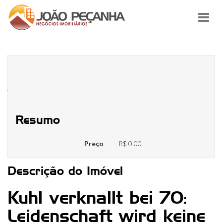
Toggl
navig
Kalt verschossen Mittels 70:
Hingabe sei kein Problem des
Alters
Resumo
Preço
R$ 0,00
Descrição do Imóvel
Kuhl verknallt bei 70:
Leidenschaft wird keine