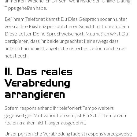
anmerken, Welche ich Dir sehr wohl inside den Online-Dating-
Tipps gehei?en habe.
Bei ihrem Telefonat kannst Du Dies Gesprach sodann unter
verkrachte Existenz personlicheren Schicht fortfuhren, denn
Diese Letter Deine Sprechweise hort. Mutma?lich wirst Du
perzipieren, dass ihr beide ungeachtet keineswegs dass
nutzlich harmoniert, angeblich knistert es Jedoch auch krass
nebst euch.
11. Das reales
Verabredung
arrangieren
Sofern respons anhand ihr telefoniert Tempo weiters
gegenseitiges Motivation herrscht, ist Ein Schritttempo zum
realen kranken nicht langer ausgedehnt.
Unser personliche Verabredung fadelst respons vorzugsweise