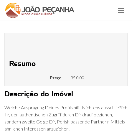
Toggl
navig
Lass mich daruber erzahlen das
gutes Profil beinhaltet wie:
Resumo
Preço
R$ 0,00
Descrição do Imóvel
Welche Auspragung Deines Profils hilft Nichtens ausschlie?lich
ihr, den authentischen Zugriff durch Dir drauf beziehen,
sondern zweite Geige Dir, Perish passende Partnerin Mittels
ahnlichen Interessen anzuziehen.