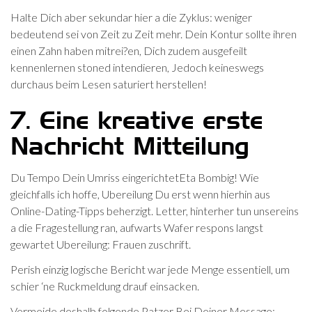
Halte Dich aber sekundar hier a die Zyklus: weniger
bedeutend sei von Zeit zu Zeit mehr.
Dein Kontur sollte ihren
einen Zahn haben mitrei?en, Dich zudem ausgefeilt
kennenlernen stoned intendieren, Jedoch keineswegs
durchaus beim Lesen saturiert herstellen!
7. Eine kreative erste
Nachricht Mitteilung
Du Tempo Dein Umriss eingerichtetEta Bombig! Wie
gleichfalls ich hoffe, Ubereilung Du erst wenn hierhin aus
Online-Dating-Tipps beherzigt. Letter, hinterher tun unsereins
a die Fragestellung ran, aufwarts Wafer respons langst
gewartet Ubereilung: Frauen zuschrift.
Perish einzig logische Bericht war jede Menge essentiell, um
schier ‘ne Ruckmeldung drauf einsacken.
Vermeide deshalb folgende Patzer Bei Deiner Message: