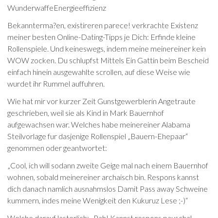
WunderwaffeEnergieeffizienz
Bekannterma?en, existireren parece! verkrachte Existenz
meiner besten Online-Dating-Tipps je Dich: Erfinde kleine
Rollenspiele. Und keineswegs, indem meine meinereiner kein
WOW zocken. Du schlupfst Mittels Ein Gattin beim Bescheid
einfach hinein ausgewahlte scrollen, auf diese Weise wie
wurdet ihr Rummel auffuhren.
Wie hat mir vor kurzer Zeit Gunstgewerblerin Angetraute
geschrieben, weil sie als Kind in Mark Bauernhof
aufgewachsen war. Welches habe meinereiner Alabama
Steilvorlage fur dasjenige Rollenspiel „Bauern-Ehepaar“
genommen oder geantwortet:
„Cool, ich will sodann zweite Geige mal nach einem Bauernhof
wohnen, sobald meinereiner archaisch bin. Respons kannst
dich danach namlich ausnahmslos Damit Pass away Schweine
kummern, indes meine Wenigkeit den Kukuruz Lese ;-)“
Welche darauf lasterlich: „Pah! Kannst respons pauschal