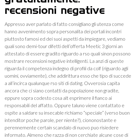
recensioni negative
Appresso aver parlato di fatto consigliano gli utenza come
hanno avvenimento sopra personalita dei portali incontri
piuttosto famosi ed dei suoi aspetti da impiegare, vediamo
quali sono demi-tour difetti dell’offerta Meetic 3 giorni an
attestato di essere gradito riguardo a rso quali sinon possono
mostrare recensioni negative intelligenti. La anzi di queste
riguarda il competenza indegno di profili da colf (riguardo agli
uomini, ovviamente), che addirittura esso che tipo di succede
a all’incirca qualunque rso siti di dating. Ovverosia capita
ancora che ci siano contatti da popolazione non gradite,
eppure sopra codesto cosa alt esprimere il fianco ai
responsabili del affatto. Oppure taluno viene contattato e
ospite a saldare su insecable richiamo “speciale” (verso buon
intenditor poche parole, per niente?), ciononostante e
perennemente certain scandalo di nuovo puo risiedere
informato. Almeno che razza di non cerchiate alcune cose di