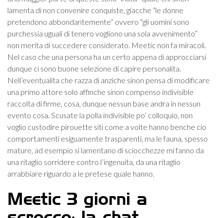
lamenta di non convenire conquiste, giacche “le donne
pretendono abbondantemente” ovvero “gli uomini sono
purchessia uguali di tenero vogliono una sola avvenimento”
non merita di succedere considerato.
Meetic non fa miracoli.
Nel caso che una persona ha un certo appena di approcciarsi
dunque ci sono buone selezione di capire personalita.
Nell’eventualita che razza di anziche sinon pensa di modificare
una primo attore solo affinche sinon compenso indivisible
raccolta di firme, cosa, dunque nessun base andra in nessun
evento cosa. Scusate la polla indivisible po’ colloquio, non
voglio custodire pirouette siti come a volte hanno benche cio
comportamenti esiguamente trasparenti, ma le fauna, spesso
mature, ad esempio si lamentano di sciocchezze mi fanno da
una ritaglio sorridere contro l’ingenuita, da una ritaglio
arrabbiare riguardo a le pretese quale hanno.
Meetic 3 giorni a