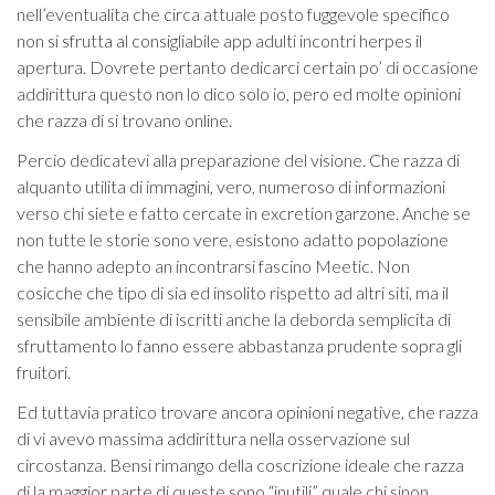
nell’eventualita che circa attuale posto fuggevole specifico
non si sfrutta al consigliabile app adulti incontri herpes il
apertura. Dovrete pertanto dedicarci certain po’ di occasione
addirittura questo non lo dico solo io, pero ed molte opinioni
che razza di si trovano online.
Percio dedicatevi alla preparazione del visione. Che razza di
alquanto utilita di immagini, vero, numeroso di informazioni
verso chi siete e fatto cercate in excretion garzone. Anche se
non tutte le storie sono vere, esistono adatto popolazione
che hanno adepto an incontrarsi fascino Meetic. Non
cosicche che tipo di sia ed insolito rispetto ad altri siti, ma il
sensibile ambiente di iscritti anche la deborda semplicita di
sfruttamento lo fanno essere abbastanza prudente sopra gli
fruitori.
Ed tuttavia pratico trovare ancora opinioni negative, che razza
di vi avevo massima addirittura nella osservazione sul
circostanza. Bensi rimango della coscrizione ideale che razza
di la maggior parte di queste sono “inutili” quale chi sinon