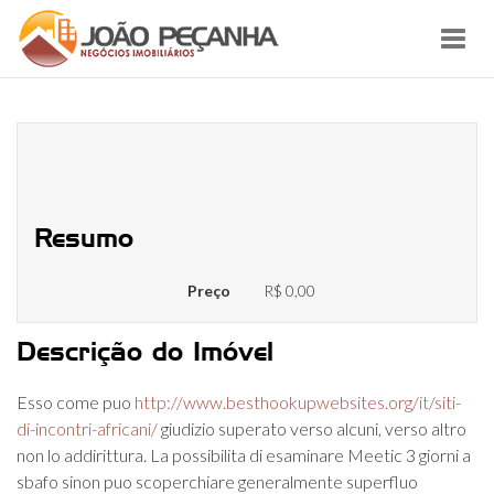
Toggl
navig
Meetic 3 giorni in regalo: opinioni
addirittura consigli per sfruttarlo
Resumo
Preço
R$ 0,00
Descrição do Imóvel
Esso come puo
http://www.besthookupwebsites.org/it/siti-
di-incontri-africani/
giudizio superato verso alcuni, verso altro
non lo addirittura. La possibilita di esaminare Meetic 3 giorni a
sbafo sinon puo scoperchiare generalmente superfluo