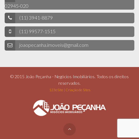
02945-020
(11) 3941-8879
(11) 99577-1515
joaopecanha.imoveis@gmail.com
© 2015 João Peçanha - Negócios Imobiliários. Todos os direitos
reservados.
123eSite | Criação de Sites