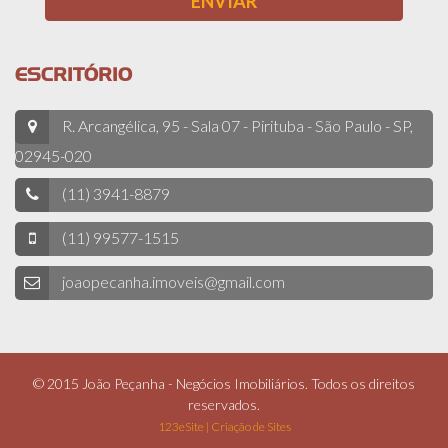
ESCRITÓRIO
R. Arcangélica, 95 - Sala 07 - Pirituba - São Paulo - SP,
02945-020
(11) 3941-8879
(11) 99577-1515
joaopecanha.imoveis@gmail.com
© 2015 João Peçanha - Negócios Imobiliários. Todos os direitos
reservados.
123eSite | Criação de Sites