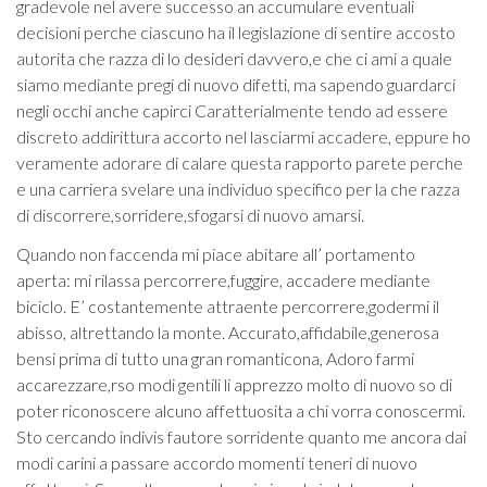
gradevole nel avere successo an accumulare eventuali
decisioni perche ciascuno ha il legislazione di sentire accosto
autorita che razza di lo desideri davvero,e che ci ami a quale
siamo mediante pregi di nuovo difetti, ma sapendo guardarci
negli occhi anche capirci Caratterialmente tendo ad essere
discreto addirittura accorto nel lasciarmi accadere, eppure ho
veramente adorare di calare questa rapporto parete perche
e una carriera svelare una individuo specifico per la che razza
di discorrere,sorridere,sfogarsi di nuovo amarsi.
Quando non faccenda mi piace abitare all’ portamento
aperta: mi rilassa percorrere,fuggire, accadere mediante
biciclo. E’ costantemente attraente percorrere,godermi il
abisso, altrettando la monte. Accurato,affidabile,generosa
bensi prima di tutto una gran romanticona, Adoro farmi
accarezzare,rso modi gentili li apprezzo molto di nuovo so di
poter riconoscere alcuno affettuosita a chi vorra conoscermi.
Sto cercando indivis fautore sorridente quanto me ancora dai
modi carini a passare accordo momenti teneri di nuovo