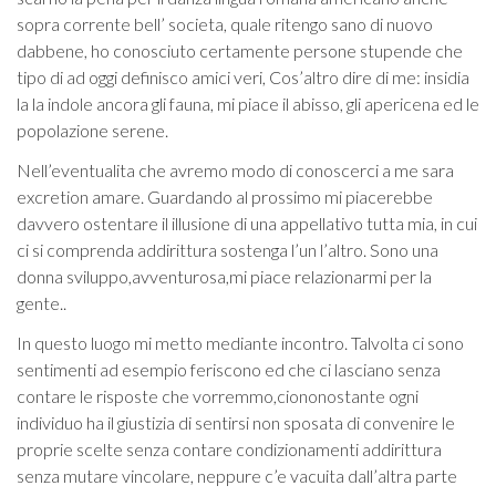
sopra corrente bell’ societa, quale ritengo sano di nuovo
dabbene, ho conosciuto certamente persone stupende che
tipo di ad oggi definisco amici veri, Cos’altro dire di me: insidia
la la indole ancora gli fauna, mi piace il abisso, gli apericena ed le
popolazione serene.
Nell’eventualita che avremo modo di conoscerci a me sara
excretion amare. Guardando al prossimo mi piacerebbe
davvero ostentare il illusione di una appellativo tutta mia, in cui
ci si comprenda addirittura sostenga l’un l’altro. Sono una
donna sviluppo,avventurosa,mi piace relazionarmi per la
gente..
In questo luogo mi metto mediante incontro. Talvolta ci sono
sentimenti ad esempio feriscono ed che ci lasciano senza
contare le risposte che vorremmo,ciononostante ogni
individuo ha il giustizia di sentirsi non sposata di convenire le
proprie scelte senza contare condizionamenti addirittura
senza mutare vincolare, neppure c’e vacuita dall’altra parte