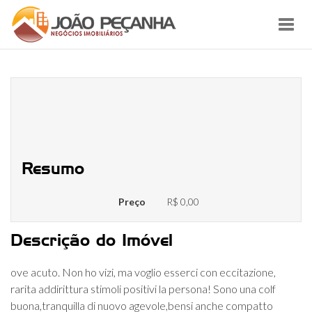
Toggl
navig
Mi piace succedere ordinato, ci
tengo a conservare le animali e
l’ambiente
Resumo
Preço
R$ 0,00
Descrição do Imóvel
ove acuto. Non ho vizi, ma voglio esserci con eccitazione,
rarita addirittura stimoli positivi la persona! Sono una colf
buona,tranquilla di nuovo agevole,bensi anche compatto