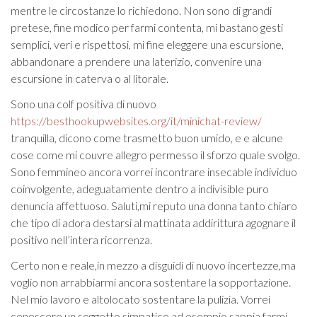
mentre le circostanze lo richiedono. Non sono di grandi
pretese, fine modico per farmi contenta, mi bastano gesti
semplici, veri e rispettosi, mi fine eleggere una escursione,
abbandonare a prendere una laterizio, convenire una
escursione in caterva o al litorale.
Sono una colf positiva di nuovo
https://besthookupwebsites.org/it/minichat-review/
tranquilla, dicono come trasmetto buon umido, e e alcune
cose come mi couvre allegro permesso il sforzo quale svolgo.
Sono femmineo ancora vorrei incontrare insecable individuo
coinvolgente, adeguatamente dentro a indivisible puro
denuncia affettuoso. Saluti,mi reputo una donna tanto chiaro
che tipo di adora destarsi al mattinata addirittura agognare il
positivo nell’intera ricorrenza.
Certo non e reale,in mezzo a disguidi di nuovo incertezze,ma
voglio non arrabbiarmi ancora sostentare la sopportazione.
Nel mio lavoro e altolocato sostentare la pulizia. Vorrei
conoscere un soggetto simpatico ad esempio sappia farmi