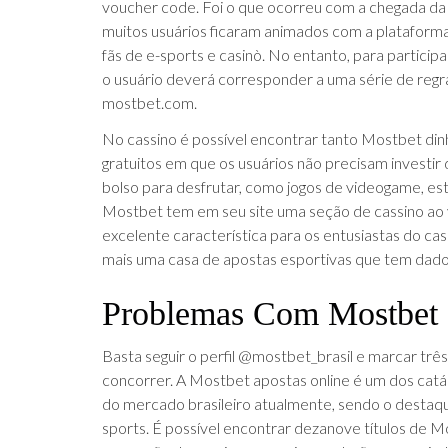
voucher code. Foi o que ocorreu com a chegada da
muitos usuários ficaram animados com a plataforma
fãs de e-sports e casinò. No entanto, para participar
o usuário deverá corresponder a uma série de regr
mostbet.com.
No cassino é possível encontrar tanto Mostbet dinh
gratuitos em que os usuários não precisam investir 
bolso para desfrutar, como jogos de videogame, est
Mostbet tem em seu site uma seção de cassino ao 
excelente característica para os entusiastas do ca
mais uma casa de apostas esportivas que tem dado o
Problemas Com Mostbet
Basta seguir o perfil @mostbet_brasil e marcar trê
concorrer. A Mostbet apostas online é um dos catá
do mercado brasileiro atualmente, sendo o destaq
sports. É possível encontrar dezanove títulos de 