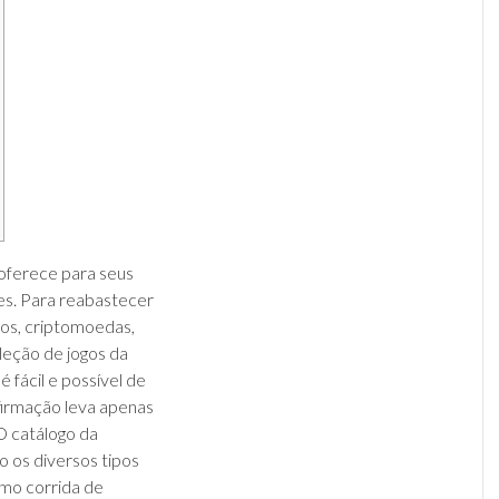
oferece para seus
es. Para reabastecer
ios, criptomoedas,
leção de jogos da
é fácil e possível de
firmação leva apenas
O catálogo da
 os diversos tipos
omo corrida de