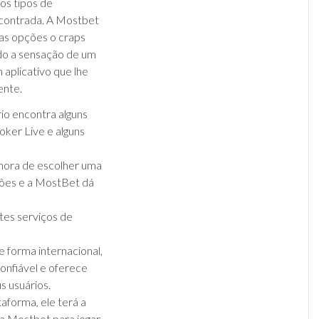
os tipos de
ncontrada. A Mostbet
uas opções o craps
ndo a sensação de um
 aplicativo que lhe
ente.
io encontra alguns
Poker Live e alguns
hora de escolher uma
ções e a MostBet dá
tes serviços de
 forma internacional,
confiável e oferece
s usuários.
taforma, ele terá a
a Mostbet para jogar,