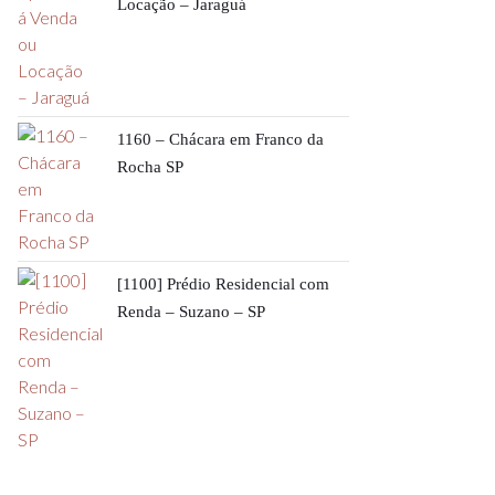
Locação – Jaraguá
1160 – Chácara em Franco da
Rocha SP
[1100] Prédio Residencial com
Renda – Suzano – SP