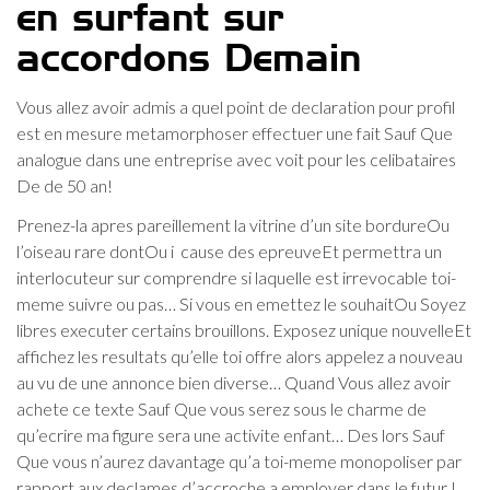
en surfant sur
accordons Demain
Vous allez avoir admis a quel point de declaration pour profil
est en mesure metamorphoser effectuer une fait Sauf Que
analogue dans une entreprise avec voit pour les celibataires
De de 50 an!
Prenez-la apres pareillement la vitrine d’un site bordureOu
l’oiseau rare dontOu i cause des epreuveEt permettra un
interlocuteur sur comprendre si laquelle est irrevocable toi-
meme suivre ou pas… Si vous en emettez le souhaitOu Soyez
libres executer certains brouillons. Exposez unique nouvelleEt
affichez les resultats qu’elle toi offre alors appelez a nouveau
au vu de une annonce bien diverse… Quand Vous allez avoir
achete ce texte Sauf Que vous serez sous le charme de
qu’ecrire ma figure sera une activite enfant… Des lors Sauf
Que vous n’aurez davantage qu’a toi-meme monopoliser par
rapport aux declames d’accroche a employer dans le futur !