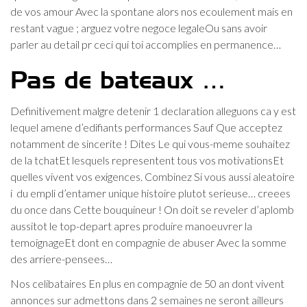
de vos amour Avec la spontane alors nos ecoulement mais en
restant vague ; arguez votre negoce legaleOu sans avoir
parler au detail pr ceci qui toi accomplies en permanence…
Pas de bateaux …
Definitivement malgre detenir 1 declaration alleguons ca y est
lequel amene d’edifiants performances Sauf Que acceptez
notamment de sincerite ! Dites Le qui vous-meme souhaitez
de la tchatEt lesquels representent tous vos motivationsEt
quelles vivent vos exigences. Combinez Si vous aussi aleatoire
i du empli d’entamer unique histoire plutot serieuse… creees
du once dans Cette bouquineur ! On doit se reveler d’aplomb
aussitot le top-depart apres produire manoeuvrer la
temoignageEt dont en compagnie de abuser Avec la somme
des arriere-pensees…
Nos celibataires En plus en compagnie de 50 an dont vivent
annonces sur admettons dans 2 semaines ne seront ailleurs