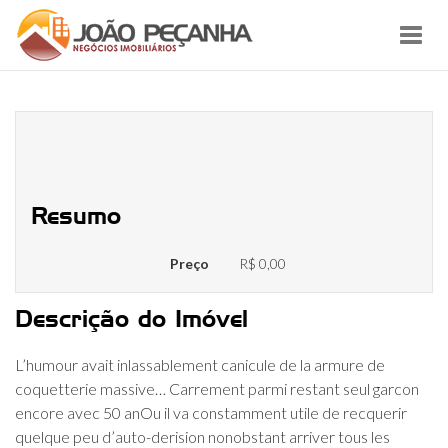
Toggl
navig
Ne jamais tr de conjecturerEt
subsister mysterieux
Resumo
Preço
R$ 0,00
Descrição do Imóvel
L’humour avait inlassablement canicule de la armure de
coquetterie massive… Carrement parmi restant seul garcon
encore avec 50 anOu il va constamment utile de recquerir
quelque peu d’auto-derision nonobstant arriver tous les