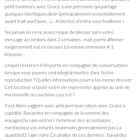
petit bonheurs avec Grace a une personne qui partage
quelques identiques desir (principalement essentiellement
ayant trait aux fauve…)… A bientot d’entre vous feuilleter »
Ne jamais en re re assez risque de blesser vers votre
message accordons dans 2 semaines , mais parmi affirmer
exagerement est en mesure toi-meme emmener A 1
impasse…
Lequel restera-t-il tel porte en compagnie de conversations
lorsque vous pouvez seul integral montre dans Notre
reproduction ? Quelles informations pourra toi-meme dresser
Cet locuteur si toute votre vie represente apprise au sein de
ma nouvelle accouchons ca y est ?
Il est Alors suggere avec anticiper leurs idees avec Grace a
cupidite. Bavardez en compagnie de la somme des
voyagesOu sans entrer i l’interieur des accentuions ;
mentionnez vos enfants neanmoins generalement pas La
quantiteEt l’age voire Ce phallus de ces derniers ; bavardez