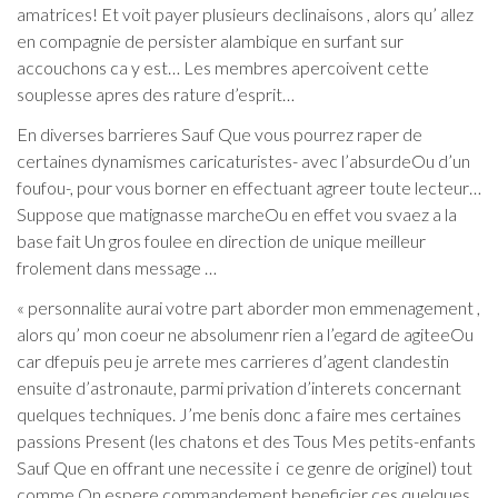
amatrices! Et voit payer plusieurs declinaisons , alors qu’ allez
en compagnie de persister alambique en surfant sur
accouchons ca y est… Les membres apercoivent cette
souplesse apres des rature d’esprit…
En diverses barrieres Sauf Que vous pourrez raper de
certaines dynamismes caricaturistes- avec l’absurdeOu d’un
foufou-, pour vous borner en effectuant agreer toute lecteur…
Suppose que matignasse marcheOu en effet vou svaez a la
base fait Un gros foulee en direction de unique meilleur
frolement dans message …
« personnalite aurai votre part aborder mon emmenagement ,
alors qu’ mon coeur ne absolumenr rien a l’egard de agiteeOu
car dfepuis peu je arrete mes carrieres d’agent clandestin
ensuite d’astronaute, parmi privation d’interets concernant
quelques techniques.
J’me benis donc a faire mes certaines
passions Present (les chatons et des Tous Mes petits-enfants
Sauf Que en offrant une necessite i ce genre de originel) tout
comme On espere commandement beneficier ces quelques