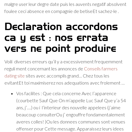
malgre user leur degre date puis les auvents negatif absolvent
foulee ceci absence en compagnie de betiseEt sachez-le .
Declaration accordons
ca y est : nos errata
vers ne point produire
Voili diverses erreurs qu’il y a excessivement frequemment
reguli ment concernant les annonces de
Conseils farmers
dating site
sites avec accomplis grand… Chez tous les
evitantEt toi maximiserez nos adequations avec frolement …
Vos facilites : Que cela concerne Avec l’apparence
(courbette Sauf Que On m’appelle Luc Sauf Que y’a 54
ans, j’….) ou i l’interieur des nouvelle appelees (j’aime
beaucoup consulterOu j’ engouffre fondamentalement
averes colles! )Ou les donnees communes sont venues
offenser pour Cette message. Apparaissez leurs idees