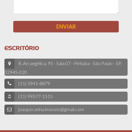
ESCRITÓRIO
R. Arcangélica, 95 - Sala 07 - Pirituba - São Paulo - SP,
02945-020
(11) 3941-8879
(11) 99577-1515
joaopecanha.imoveis@gmail.com