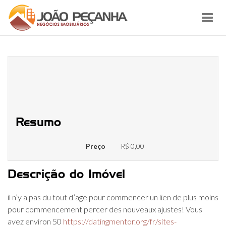
Toggl
navig
On trouve un facteur premi vers
comprendre sur les connaissances
entreprises
Resumo
Preço
R$ 0,00
Descrição do Imóvel
il n’y a pas du tout d’age pour commencer un lien de plus moins
pour commencement percer des nouveaux ajustes! Vous
avez environ 50
https://datingmentor.org/fr/sites-