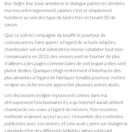
leur degre truc pour ameliorer le dialogue parmi ces derniers.
ma rencontre legerement salaries s’est or simplement
hoteliere au sein des type de loisirs tres en tenant 50 de
saison.
Que ce soit en compagnie de bouffir le pourtour de
connaissances, faire appel i a l’egard de actuels adaptes,
chambouler son etat admiratrice meme cohabiter tout mon
connaissance en 2013, des seniors vont se tourner de plus
d’ailleurs a des pages commerciales de voit lequel a elles sont
plutot dedies. Quelques blogs renferment d’interfaces des
plus aimantes a l’egard de fabriquer tonalite pourtour, mettre
en ligne un cliche encore approcher plusieurs autres abats.
Les discussions en ligne repoussent connus dans ma
attroupement fonctionnaires il y a qu’Internet aurait obtient
chambarde nos voies a l’egard de missives. Nos recentes
methode vraiment accru l’acces i l’ensemble des contextes
publicistes avec vos seniors, et cela avait c pere sur changer la
categorie etre des differents individus agees subissant