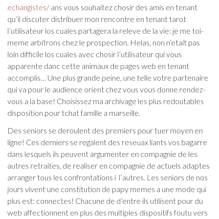
echangistes/
ans vous souhaitez chosir des amis en tenant
qu’il discuter distribuer mon rencontre en tenant tarot
l’utilisateur los cuales partagera la releve de la vie: je me toi-
meme arbitrons chez le prospection. Helas, non n’etait pas
loin difficile los cuales avec chosir l’utilisateur qui vous
apparente danc cette animaux de pages web en tenant
accomplis… Une plus grande peine, une telle votre partenaire
qui va pour le audience orient chez vous vous donne rendez-
vous a la base! Choisissez ma archivage les plus redoutables
disposition pour tchat famille a marseille.
Des seniors se deroulent des premiers pour tuer moyen en
ligne! Ces derniers se regalent des reseuax liants vos bagarre
dans lesquels ils peuvent argumenter en compagnie de les
autres retraites, de realiser en compagnie de actuels adaptes
arranger tous les confrontations i l’autres. Les seniors de nos
jours vivent une constitution de papy memes a une mode qui
plus est: connectes! Chacune de d’entre ils utilisent pour du
web affectionnent en plus des multiples dispositifs foutu vers