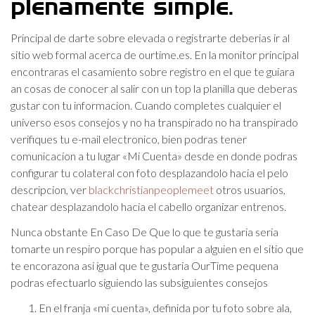
plenamente simple.
Principal de darte sobre elevada o registrarte deberias ir al
sitio web formal acerca de ourtime.es. En la monitor principal
encontraras el casamiento sobre registro en el que te guiara
an cosas de conocer al salir con un top la planilla que deberas
gustar con tu informacion. Cuando completes cualquier el
universo esos consejos y no ha transpirado no ha transpirado
verifiques tu e-mail electronico, bien podras tener
comunicacion a tu lugar «Mi Cuenta» desde en donde podras
configurar tu colateral con foto desplazandolo hacia el pelo
descripcion, ver
blackchristianpeoplemeet
otros usuarios,
chatear desplazandolo hacia el cabello organizar entrenos.
Nunca obstante En Caso De Que lo que te gustaria seri­a
tomarte un respiro porque has popular a alguien en el sitio que
te encorazona asi­ igual que te gustaria OurTime pequena
podras efectuarlo siguiendo las subsiguientes consejos
En el franja «mi cuenta», definida por tu foto sobre ala,