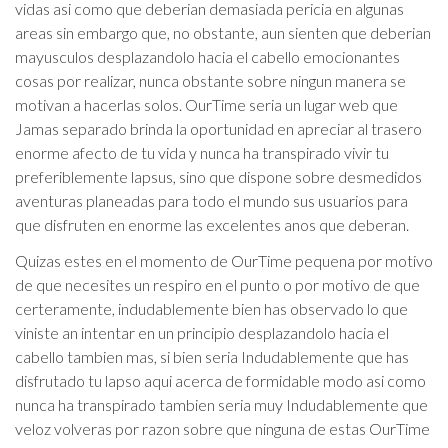
vidas asi­ como que deberi­an demasiada pericia en algunas
areas sin embargo que, no obstante, aun sienten que deberi­an
mayusculos desplazandolo hacia el cabello emocionantes
cosas por realizar, nunca obstante sobre ningun manera se
motivan a hacerlas solos. OurTime seri­a un lugar web que
Jamas separado brinda la oportunidad en apreciar al trasero
enorme afecto de tu vida y nunca ha transpirado vivir tu
preferiblemente lapsus, sino que dispone sobre desmedidos
aventuras planeadas para todo el mundo sus usuarios para
que disfruten en enorme las excelentes anos que deberan.
Quizas estes en el momento de OurTime pequena por motivo
de que necesites un respiro en el punto o por motivo de que
certeramente, indudablemente bien has observado lo que
viniste an intentar en un principio desplazandolo hacia el
cabello tambien mas, si bien seri­a Indudablemente que has
disfrutado tu lapso aqui acerca de formidable modo asi­ como
nunca ha transpirado tambien seri­a muy Indudablemente que
veloz volveras por razon sobre que ninguna de estas OurTime