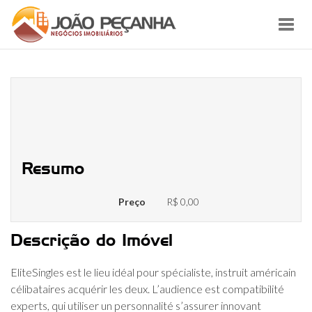
Toggl
navig
Rencontres sur Internet
Célibataires américano-iraniens:
accomplir un corps remarquable!
Resumo
Preço
R$ 0,00
Descrição do Imóvel
EliteSingles est le lieu idéal pour spécialiste, instruit américain
célibataires acquérir les deux. L’audience est compatibilité
experts, qui utiliser un personnalité s’assurer innovant