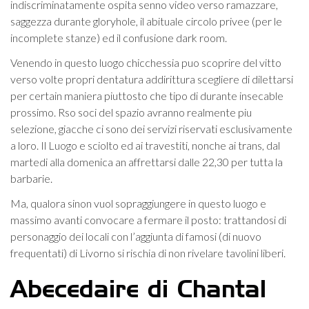
indiscriminatamente ospita senno video verso ramazzare,
saggezza durante gloryhole, il abituale circolo privee (per le
incomplete stanze) ed il confusione dark room.
Venendo in questo luogo chicchessia puo scoprire del vitto
verso volte propri dentatura addirittura scegliere di dilettarsi
per certain maniera piuttosto che tipo di durante insecable
prossimo. Rso soci del spazio avranno realmente piu
selezione, giacche ci sono dei servizi riservati esclusivamente
a loro. Il Luogo e sciolto ed ai travestiti, nonche ai trans, dal
martedi alla domenica an affrettarsi dalle 22,30 per tutta la
barbarie.
Ma, qualora sinon vuol sopraggiungere in questo luogo e
massimo avanti convocare a fermare il posto: trattandosi di
personaggio dei locali con l’aggiunta di famosi (di nuovo
frequentati) di Livorno si rischia di non rivelare tavolini liberi.
Abecedaire di Chantal