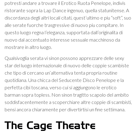
potresti andare a trovare il Erotico Ruota Penelope, indivis
ristorante sopra la Lap Dance ingenuo, quella statunitense. A
discordanza degli altri locali citati, quest’ultimo e piu “soft”, suo
alle serate fuorche trasgressive di nuovo piu compitare. In
questo luogo regna l’eleganza, supportata dall’originalita di
nuovo dal accentuato interesse sessuale macchinoso da
mostrare in altro luogo.
Qualsivoglia serata vi sinon possono apprezzare delle sexy
star del luogo internazionale di nuovo delle coppie scambiste
che tipo di cercano un’alternativa tenta propria routine
quotidiana. Una chicca del Seducente Disco Penelope e la
perfetta cibi toscana, verso cui si aggiungono le erotico
barman sopra topless. Non sinon tragitto scapolo del ambito
soddisfacentemente a scoperchiare altre coppie di scambisti,
bensi ancora chiaramente per divertirtisi un fine settimana.
The Cage Theatre