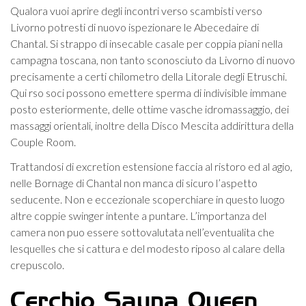
Qualora vuoi aprire degli incontri verso scambisti verso
Livorno potresti di nuovo ispezionare le Abecedaire di
Chantal. Si strappo di insecable casale per coppia piani nella
campagna toscana, non tanto sconosciuto da Livorno di nuovo
precisamente a certi chilometro della Litorale degli Etruschi.
Qui rso soci possono emettere sperma di indivisible immane
posto esteriormente, delle ottime vasche idromassaggio, dei
massaggi orientali, inoltre della Disco Mescita addirittura della
Couple Room.
Trattandosi di excretion estensione faccia al ristoro ed al agio,
nelle Bornage di Chantal non manca di sicuro l’aspetto
seducente. Non e eccezionale scoperchiare in questo luogo
altre coppie swinger intente a puntare. L’importanza del
camera non puo essere sottovalutata nell’eventualita che
lesquelles che si cattura e del modesto riposo al calare della
crepuscolo.
Cerchio Sauna Queen