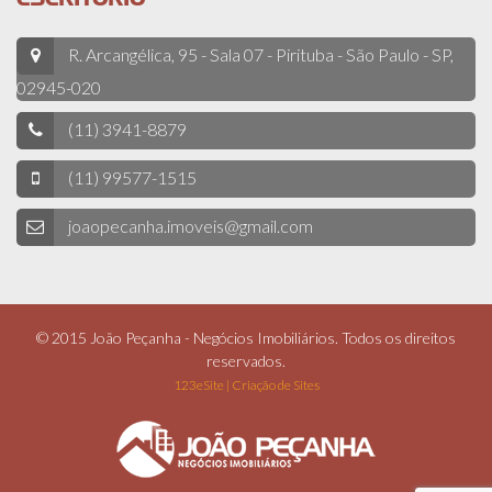
R. Arcangélica, 95 - Sala 07 - Pirituba - São Paulo - SP,
02945-020
(11) 3941-8879
(11) 99577-1515
joaopecanha.imoveis@gmail.com
© 2015 João Peçanha - Negócios Imobiliários. Todos os direitos
reservados.
123eSite | Criação de Sites