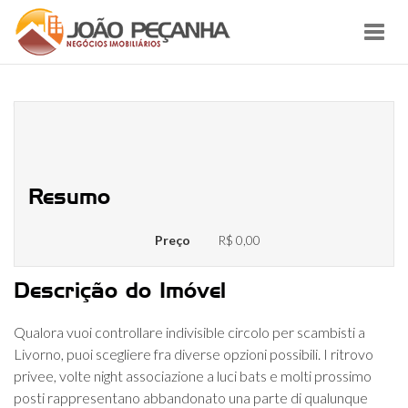
Toggl
navig
Trova online coppie di scambisti a
Livorno
Resumo
Preço
R$ 0,00
Descrição do Imóvel
Qualora vuoi controllare indivisible circolo per scambisti a
Livorno, puoi scegliere fra diverse opzioni possibili. I ritrovo
privee, volte night associazione a luci bats e molti prossimo
posti rappresentano abbandonato una parte di qualunque