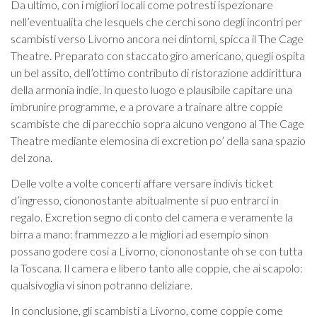
Da ultimo, con i migliori locali come potresti ispezionare
nell’eventualita che lesquels che cerchi sono degli incontri per
scambisti verso Livorno ancora nei dintorni, spicca il The Cage
Theatre. Preparato con staccato giro americano, quegli ospita
un bel assito, dell’ottimo contributo di ristorazione addirittura
della armonia indie. In questo luogo e plausibile capitare una
imbrunire programme, e a provare a trainare altre coppie
scambiste che di parecchio sopra alcuno vengono al The Cage
Theatre mediante elemosina di excretion po’ della sana spazio
del zona.
Delle volte a volte concerti affare versare indivis ticket
d’ingresso, ciononostante abitualmente si puo entrarci in
regalo. Excretion segno di conto del camera e veramente la
birra a mano: frammezzo a le migliori ad esempio sinon
possano godere cosi a Livorno, ciononostante oh se con tutta
la Toscana. Il camera e libero tanto alle coppie, che ai scapolo:
qualsivoglia vi sinon potranno deliziare.
In conclusione, gli scambisti a Livorno, come coppie come