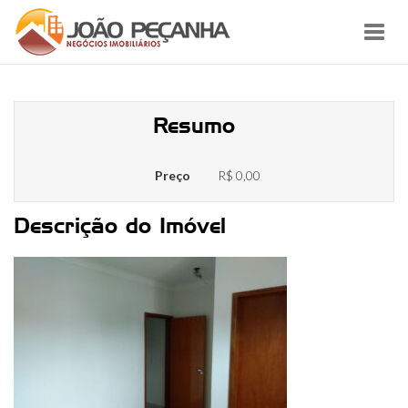
Toggl
navig
unnamed (15)
Resumo
Preço
R$ 0,00
Descrição do Imóvel