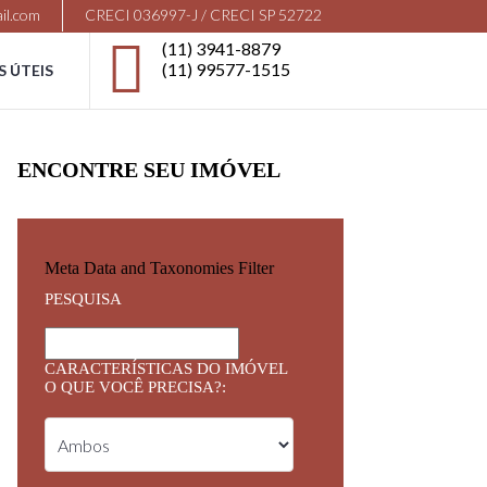
il.com
CRECI 036997-J / CRECI SP 52722
(11) 3941-8879
(11) 99577-1515
S ÚTEIS
ENCONTRE SEU IMÓVEL
Meta Data and Taxonomies Filter
PESQUISA
CARACTERÍSTICAS DO IMÓVEL
O QUE VOCÊ PRECISA?: