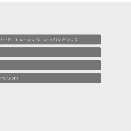
 07 - Pirituba - São Paulo - SP, 02945-020
mail.com