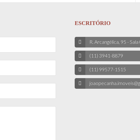
ESCRITÓRIO
R. Arcangélica, 95 - Sala
(11) 3941-8879
(11) 99577-1515
joaopecanha.imoveis@g