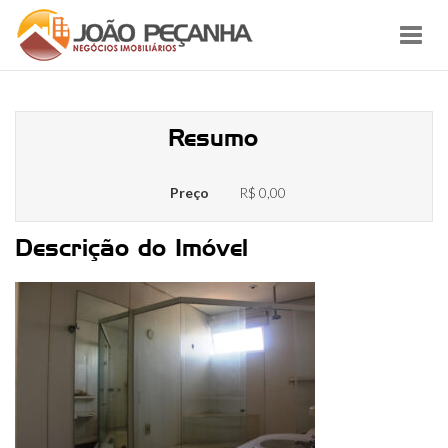
Toggl
navig
unnamed (21)
Resumo
Preço
R$ 0,00
Descrição do Imóvel