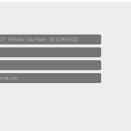
 07 - Pirituba - São Paulo - SP, 02945-020
mail.com