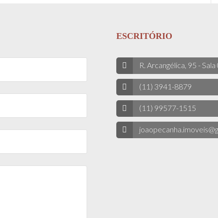
ESCRITÓRIO
R. Arcangélica, 95 - Sala
(11) 3941-8879
(11) 99577-1515
joaopecanha.imoveis@g