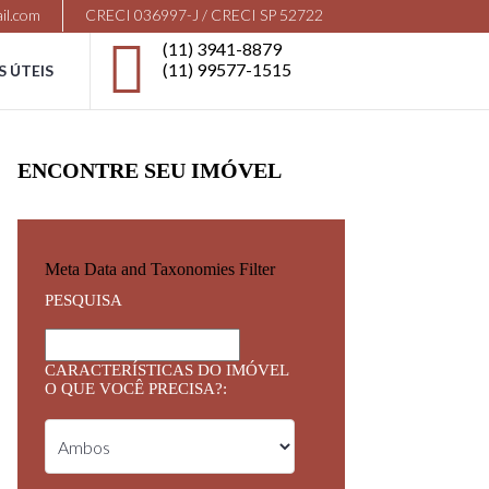
il.com
CRECI 036997-J / CRECI SP 52722
(11) 3941-8879
(11) 99577-1515
S ÚTEIS
ENCONTRE SEU IMÓVEL
Meta Data and Taxonomies Filter
PESQUISA
CARACTERÍSTICAS DO IMÓVEL
O QUE VOCÊ PRECISA?: