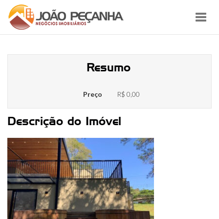
Toggl
navig
unnamed (27)
Resumo
Preço
R$ 0,00
Descrição do Imóvel