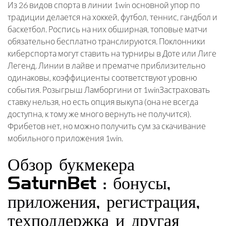
Из 26 видов спорта в линии 1win основной упор по
традиции делается на хоккей, футбол, теннис, гандбол и
баскетбол. Роспись на них обширная, топовые матчи
обязательно бесплатно транслируются. Поклонники
киберспорта могут ставить на турниры в Доте или Лиге
Легенд. Линии в лайве и прематче приблизительно
одинаковы, коэффициенты соответствуют уровню
события. Розыгрыш Ламборгини от 1winЗастраховать
ставку нельзя, но есть опция выкупа (она не всегда
доступна, к тому же много вернуть не получится).
Фрибетов нет, но можно получить сум за скачивание
мобильного приложения 1win.
Обзор букмекера
SaturnBet : бонусы,
приложения, регистрация,
техподдержка и другая