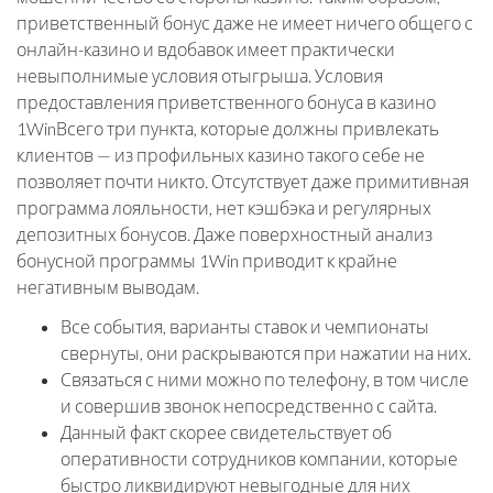
приветственный бонус даже не имеет ничего общего с
онлайн-казино и вдобавок имеет практически
невыполнимые условия отыгрыша. Условия
предоставления приветственного бонуса в казино
1WinВсего три пункта, которые должны привлекать
клиентов — из профильных казино такого себе не
позволяет почти никто. Отсутствует даже примитивная
программа лояльности, нет кэшбэка и регулярных
депозитных бонусов. Даже поверхностный анализ
бонусной программы 1Win приводит к крайне
негативным выводам.
Все события, варианты ставок и чемпионаты
свернуты, они раскрываются при нажатии на них.
Связаться с ними можно по телефону, в том числе
и совершив звонок непосредственно с сайта.
Данный факт скорее свидетельствует об
оперативности сотрудников компании, которые
быстро ликвидируют невыгодные для них