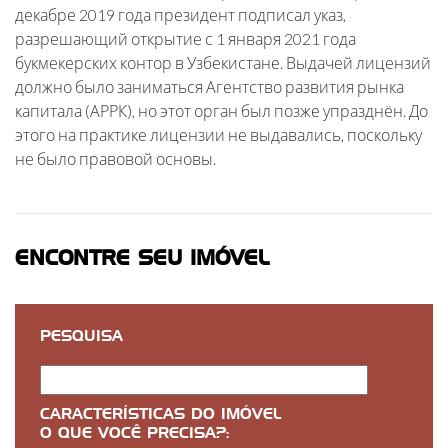
декабре 2019 года президент подписал указ,
разрешающий открытие с 1 января 2021 года
букмекерских контор в Узбекистане. Выдачей лицензий
должно было заниматься Агентство развития рынка
капитала (АРРК), но этот орган был позже упразднён. До
этого на практике лицензии не выдавались, поскольку
не было правовой основы.
ENCONTRE SEU IMÓVEL
PESQUISA
CARACTERÍSTICAS DO IMÓVEL
O QUE VOCÊ PRECISA?: