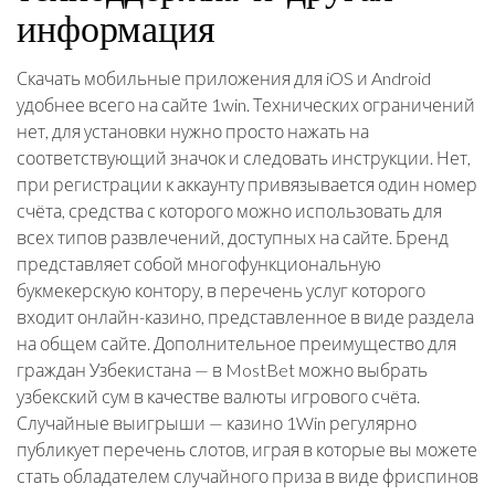
информация
Скачать мобильные приложения для iOS и Android
удобнее всего на сайте 1win. Технических ограничений
нет, для установки нужно просто нажать на
соответствующий значок и следовать инструкции. Нет,
при регистрации к аккаунту привязывается один номер
счёта, средства с которого можно использовать для
всех типов развлечений, доступных на сайте. Бренд
представляет собой многофункциональную
букмекерскую контору, в перечень услуг которого
входит онлайн-казино, представленное в виде раздела
на общем сайте. Дополнительное преимущество для
граждан Узбекистана — в MostBet можно выбрать
узбекский сум в качестве валюты игрового счёта.
Случайные выигрыши — казино 1Win регулярно
публикует перечень слотов, играя в которые вы можете
стать обладателем случайного приза в виде фриспинов