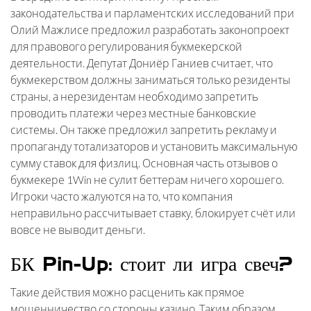
законодательства и парламентских исследований при
Олий Мажлисе предложил разработать законопроект
для правового регулирования букмекерской
деятельности. Депутат Дониёр Ганиев считает, что
букмекерством должны заниматься только резиденты
страны, а нерезидентам необходимо запретить
проводить платежи через местные банковские
системы. Он также предложил запретить рекламу и
пропаганду тотализаторов и установить максимальную
сумму ставок для физлиц. Основная часть отзывов о
букмекере 1Win не сулит беттерам ничего хорошего.
Игроки часто жалуются на то, что компания
неправильно рассчитывает ставку, блокирует счёт или
вовсе не выводит деньги.
БК Pin-Up: стоит ли игра свеч?
Такие действия можно расценить как прямое
мошенничество со стороны казино. Таким образом,