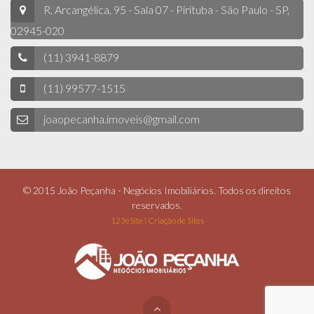
R. Arcangélica, 95 - Sala 07 - Pirituba - São Paulo - SP,
02945-020
(11) 3941-8879
(11) 99577-1515
joaopecanha.imoveis@gmail.com
© 2015 João Peçanha - Negócios Imobiliários. Todos os direitos
reservados.
123eSite | Criação de Sites