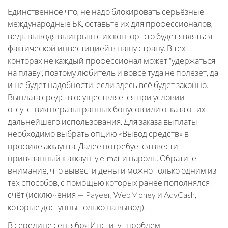
Единственное что, не надо блокировать серьёзные
международные БК, оставьте их для профессионалов,
ведь выводя выигрыш с их контор, это будет являться
фактической инвестицией в нашу страну. В тех
конторах не каждый профессионал может “удержаться
на плаву“, поэтому любитель и вовсе туда не полезет, да
и не будет надобности, если здесь всё будет законно.
Выплата средств осуществляется при условии
отсутствия неразыгранных бонусов или отказа от их
дальнейшего использования. Для заказа выплаты
необходимо выбрать опцию «Вывод средств» в
профиле аккаунта. Далее потребуется ввести
привязанный к аккаунту e-mail и пароль. Обратите
внимание, что вывести деньги можно только одним из
тех способов, с помощью которых ранее пополнялся
счёт (исключения — Payeer, WebMoney и AdvCash,
которые доступны только на вывод).
В середине сентября Институт проблем