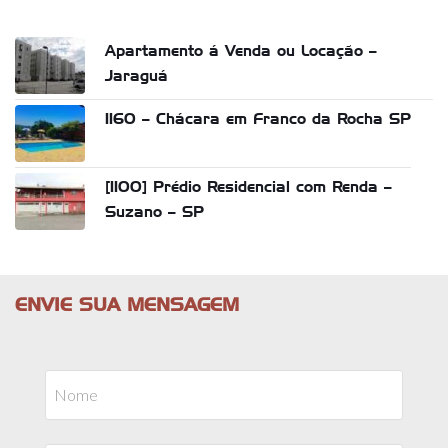
Apartamento á Venda ou Locação –
Jaraguá
1160 – Chácara em Franco da Rocha SP
[1100] Prédio Residencial com Renda –
Suzano – SP
ENVIE SUA MENSAGEM