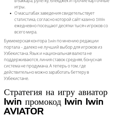
в баккара, рулетку, блекджек и прочие карточные
игры.
О масштабах заведения свидетельствует
статистика, согласно которой сайт казино 1Win
ежедневно посещают десятки тысяч игроков со
всего мира.
Букмекерская контора 1win по мнению редакции
портала – далеко не лучший выбор для игроков из
Узбекистана. Язык и национальная валюта не
поддерживаются, линия ставок средняя, бонусная
система не продумана. А теперь о том, где
действительно можно заработать беттеру в
Узбекистане.
Стратегия на игру авиатор
1win промокод 1win 1win
AVIATOR