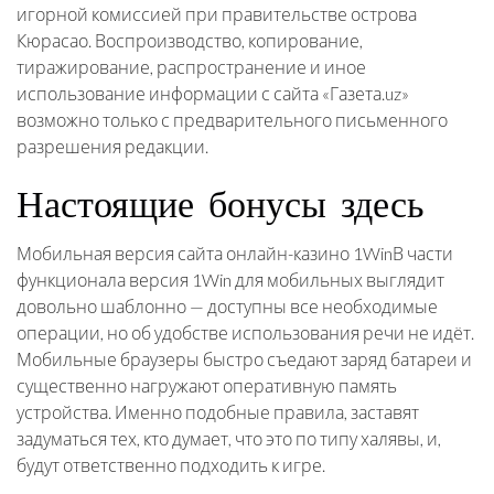
игорной комиссией при правительстве острова
Кюрасао. Воспроизводство, копирование,
тиражирование, распространение и иное
использование информации с сайта «Газета.uz»
возможно только с предварительного письменного
разрешения редакции.
Настоящие бонусы здесь
Мобильная версия сайта онлайн-казино 1WinВ части
функционала версия 1Win для мобильных выглядит
довольно шаблонно — доступны все необходимые
операции, но об удобстве использования речи не идёт.
Мобильные браузеры быстро съедают заряд батареи и
существенно нагружают оперативную память
устройства. Именно подобные правила, заставят
задуматься тех, кто думает, что это по типу халявы, и,
будут ответственно подходить к игре.