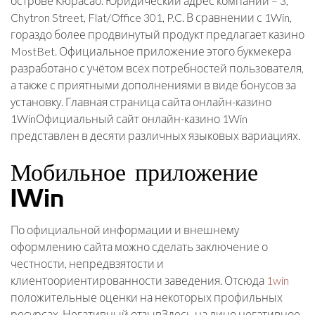
острове Кюрасао. Юридический адрес компании – 3,
Chytron Street, Flat/Office 301, P.C. В сравнении с 1Win,
гораздо более продвинутый продукт предлагает казино
MostBet. Официальное приложение этого букмекера
разработано с учётом всех потребностей пользователя,
а также с приятными дополнениями в виде бонусов за
установку. Главная страница сайта онлайн-казино
1WinОфициальный сайт онлайн-казино 1Win
представлен в десяти различных языковых вариациях.
Мобильное приложение
1Win
По официальной информации и внешнему
оформлению сайта можно сделать заключение о
честности, непредвзятости и
клиентоориентированности заведения. Отсюда
1win
положительные оценки на некоторых профильных
ресурсах. Негативный отзывЗдесь на лицо негативное