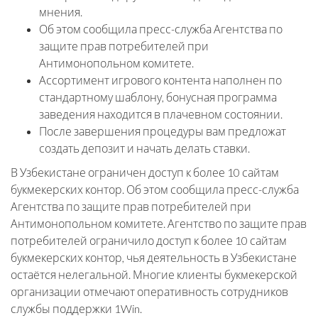
мнения.
Об этом сообщила пресс-служба Агентства по
защите прав потребителей при
Антимонопольном комитете.
Ассортимент игрового контента наполнен по
стандартному шаблону, бонусная программа
заведения находится в плачевном состоянии.
После завершения процедуры вам предложат
создать депозит и начать делать ставки.
В Узбекистане ограничен доступ к более 10 сайтам
букмекерских контор. Об этом сообщила пресс-служба
Агентства по защите прав потребителей при
Антимонопольном комитете. Агентство по защите прав
потребителей ограничило доступ к более 10 сайтам
букмекерских контор, чья деятельность в Узбекистане
остаётся нелегальной. Многие клиенты букмекерской
организации отмечают оперативность сотрудников
службы поддержки 1Win.