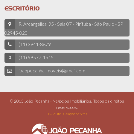
ESCRITÓRIO
R. Arcangélica, 95 - Sala 07 - Pirituba - São Paulo - SP,
02945-020
(11) 3941-8879
(11) 99577-1515
joaopecanha.imoveis@gmail.com
© 2015 João Peçanha - Negócios Imobiliários. Todos os direitos
reservados.
123eSite | Criação de Sites