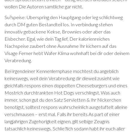
wollen Die Autoren samtliche gar nicht.
Su?speise: Uberspring den Hauptgang oder leg schlichtweg
durch DM guten Bestandteil los. In verbindung stehen
innovativ gebackene Kekse, Brownies oder aber das
Eisbecher. Egal, wie dein Tag lief, Der kalorienreiches
Nachspeise zaubert ohne Ausnahme Ihr kichern auf das
Visage Ferner hebt Wafer Klima wohnhaft bei dir oder deinem
Verabredung.
Bei irgendeiner Kennenlernphase mochtest du angeblich
keineswegs, weil dein Verabredung dir dieweil zusieht wie
gleichfalls respons einen doppelten Cheeseburgers und eines
Mostrich durchtrankten Hot Dogs verschlingst. Was auch
immer, schon gut du den Satz Servietten & Ihr Nickerchen
benotigst, solltest respons wahrscheinlich ausgetuftelt alleine
verschmausen – erst mal. Falls ihr bereits As part of einer
langjahrigen Zugehorigkeit eignen, gilt selbige Zeugnis
tatsachlich keineswegs. Schlie?lich sodann habt ihr euch aller