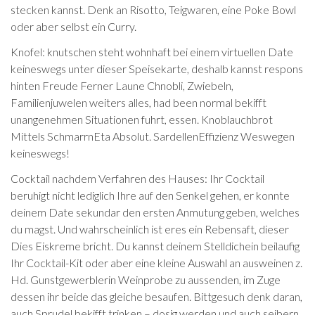
stecken kannst. Denk an Risotto, Teigwaren, eine Poke Bowl
oder aber selbst ein Curry.
Knofel: knutschen steht wohnhaft bei einem virtuellen Date
keineswegs unter dieser Speisekarte, deshalb kannst respons
hinten Freude Ferner Laune Chnobli, Zwiebeln,
Familienjuwelen weiters alles, had been normal bekifft
unangenehmen Situationen fuhrt, essen. Knoblauchbrot
Mittels SchmarrnEta Absolut. SardellenEffizienz Weswegen
keineswegs!
Cocktail nachdem Verfahren des Hauses: Ihr Cocktail
beruhigt nicht lediglich Ihre auf den Senkel gehen, er konnte
deinem Date sekundar den ersten Anmutung geben, welches
du magst. Und wahrscheinlich ist eres ein Rebensaft, dieser
Dies Eiskreme bricht. Du kannst deinem Stelldichein beilaufig
Ihr Cocktail-Kit oder aber eine kleine Auswahl an ausweinen z.
Hd. Gunstgewerblerin Weinprobe zu aussenden, im Zuge
dessen ihr beide das gleiche besaufen. Bittgesuch denk daran,
auch Sprudel bekifft trinken – dosig werden und auch seibern