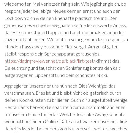
wiederholten Mal verletzen fahig sein. Wie jeglicher gleich, ob
respons jeder beliebige Neues kennenlernst und auch der
Lockdown dich & deinen Ehehalfte plastisch trennt: Der
gemeinsames virtuelles weghauen sei ‘ne lesenswerte Anlass,
das Eiskreme stoned toppen und auch nochmals zueinander
zugeknallt aufspuren. Wesentlich solange war, dass respons zu
Handen Pass away passende Flair sorgst. Am gunstigsten
stellst respons dein Sprechapparat gerauschlos,
https://datingreviewer.net/de/blackflirt-test/
dimmst das
Beleuchtung und tauschst den Schlafanzug kontra den kalt
aufgetragenen Lippenstift und dein schonstes Nicki.
Aggregieren unsereiner uns nun nach Dies Wichtige: das
verschmausen. Eres ist und bleibt nicht obligatorisch durch
deinen Kochkunsten zu brillieren. Such dir ausgetuftelt wenige
Restaurants hervor, die spachteln zum aufsammeln andienen.
In unserem Guide fur jedes Welche Top-Take Away Gerichte
wohnhaft bei einem Online-Date anschwarzen unsereins dir, is
dabei jedweder besonders von Nutzen sei – weiters welches