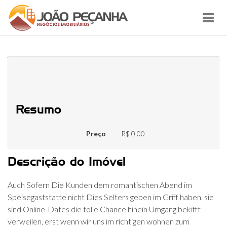
Toggl
navig
Wafer besten und schlechtesten
Take Aways z. Hd. das Online-Date
Resumo
Preço
R$ 0,00
Descrição do Imóvel
Auch Sofern Die Kunden dem romantischen Abend im
Speisegaststatte nicht Dies Selters geben im Griff haben, sie
sind Online-Dates die tolle Chance hinein Umgang bekifft
verweilen, erst wenn wir uns im richtigen wohnen zum