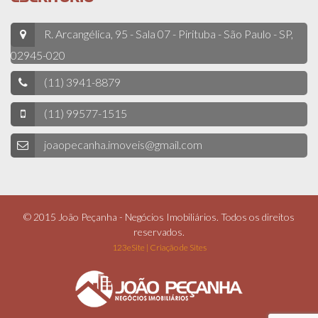
R. Arcangélica, 95 - Sala 07 - Pirituba - São Paulo - SP,
02945-020
(11) 3941-8879
(11) 99577-1515
joaopecanha.imoveis@gmail.com
© 2015 João Peçanha - Negócios Imobiliários. Todos os direitos
reservados.
123eSite | Criação de Sites