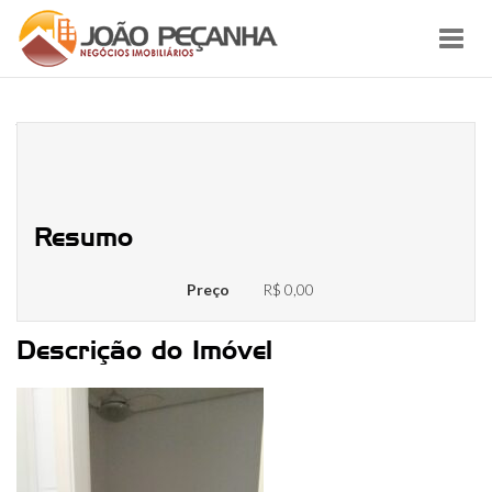
Toggl
navig
WhatsApp Image 2021-03-10 at
16.11.23
Resumo
Preço
R$ 0,00
Descrição do Imóvel