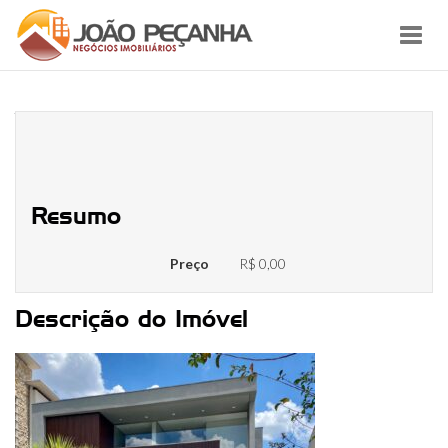
Toggl
navig
WhatsApp Image 2021-09-30 at
09.56.40
Resumo
Preço
R$ 0,00
Descrição do Imóvel