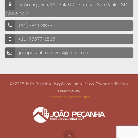
R. Arcangélica, 95 - Sala 07 - Pirituba - São Paulo - SP,
02945-020
(11) 3941-8879
(11) 99577-1515
joaopecanha.imoveis@gmail.com
© 2015 João Peçanha - Negócios Imobiliários. Todos os direitos
reservados.
123eSite | Criação de Sites