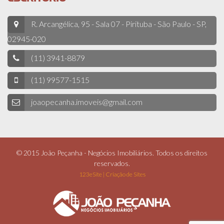
R. Arcangélica, 95 - Sala 07 - Pirituba - São Paulo - SP,
02945-020
(11) 3941-8879
(11) 99577-1515
joaopecanha.imoveis@gmail.com
© 2015 João Peçanha - Negócios Imobiliários. Todos os direitos
reservados.
123eSite | Criação de Sites