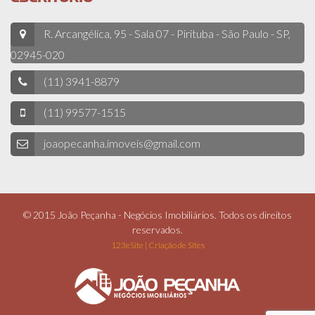
R. Arcangélica, 95 - Sala 07 - Pirituba - São Paulo - SP,
02945-020
(11) 3941-8879
(11) 99577-1515
joaopecanha.imoveis@gmail.com
© 2015 João Peçanha - Negócios Imobiliários. Todos os direitos
reservados.
123eSite | Criação de Sites