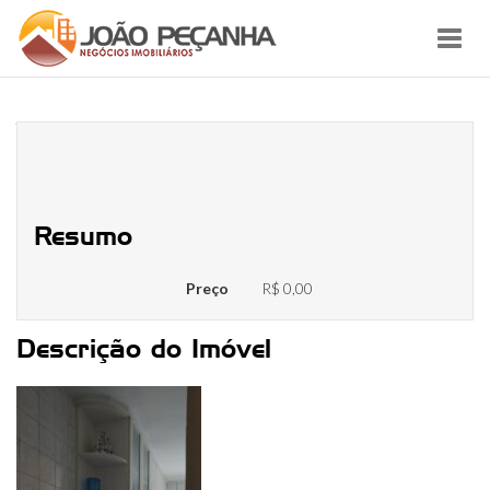
Toggl
navig
WhatsApp Image 2023-05-30 at
13.55.31
Resumo
Preço
R$ 0,00
Descrição do Imóvel