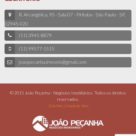
R. Arcangélica, 95 - Sala 07 - Pirituba - São Paulo - SP,
02945-020
(11) 3941-8879
(11) 99577-1515
joaopecanha.imoveis@gmail.com
© 2015 João Peçanha - Negócios Imobiliários. Todos os direitos
reservados.
123eSite | Criação de Sites