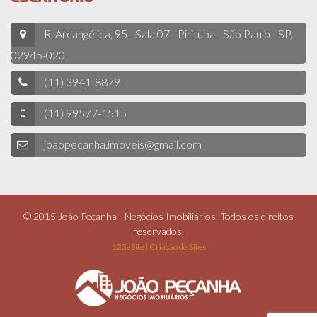
R. Arcangélica, 95 - Sala 07 - Pirituba - São Paulo - SP,
02945-020
(11) 3941-8879
(11) 99577-1515
joaopecanha.imoveis@gmail.com
© 2015 João Peçanha - Negócios Imobiliários. Todos os direitos
reservados.
123eSite | Criação de Sites