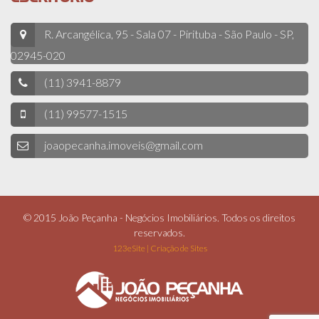
R. Arcangélica, 95 - Sala 07 - Pirituba - São Paulo - SP,
02945-020
(11) 3941-8879
(11) 99577-1515
joaopecanha.imoveis@gmail.com
© 2015 João Peçanha - Negócios Imobiliários. Todos os direitos
reservados.
123eSite | Criação de Sites