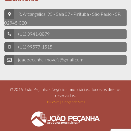
R. Arcangélica, 95 - Sala 07 - Pirituba - São Paulo - SP,
02945-020
(11) 3941-8879
(11) 99577-1515
joaopecanha.imoveis@gmail.com
© 2015 João Peçanha - Negócios Imobiliários. Todos os direitos
reservados.
123eSite | Criação de Sites