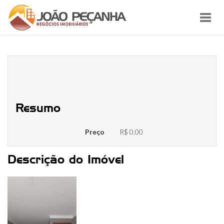
Toggl
navig
WhatsApp Image 2023-08-02 at
14.54.46
Resumo
Preço
R$ 0,00
Descrição do Imóvel