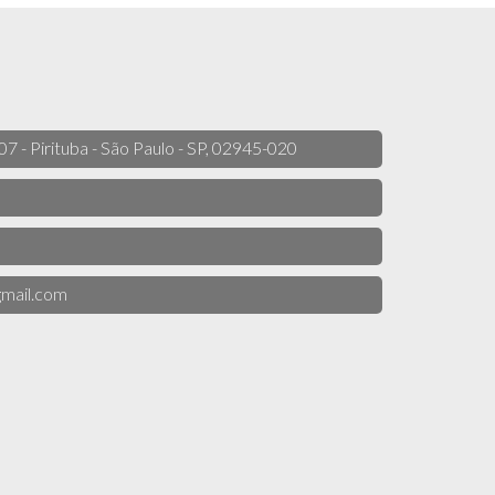
 07 - Pirituba - São Paulo - SP, 02945-020
mail.com