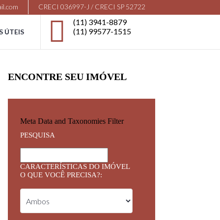
il.com
CRECI 036997-J / CRECI SP 52722
(11) 3941-8879
(11) 99577-1515
S ÚTEIS
ENCONTRE SEU IMÓVEL
Meta Data and Taxonomies Filter
PESQUISA
CARACTERÍSTICAS DO IMÓVEL
O QUE VOCÊ PRECISA?: