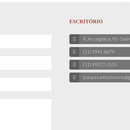
ESCRITÓRIO
R. Arcangélica, 95 - Sala
(11) 3941-8879
(11) 99577-1515
joaopecanha.imoveis@g