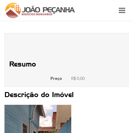
Toggl
navig
WhatsApp Image 2024-10-24 at
14.57.34
Resumo
Preço
R$ 0,00
Descrição do Imóvel