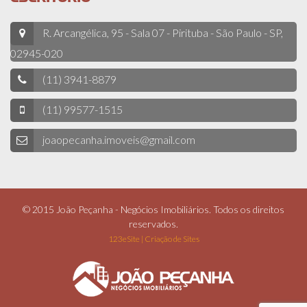
R. Arcangélica, 95 - Sala 07 - Pirituba - São Paulo - SP,
02945-020
(11) 3941-8879
(11) 99577-1515
joaopecanha.imoveis@gmail.com
© 2015 João Peçanha - Negócios Imobiliários. Todos os direitos
reservados.
123eSite | Criação de Sites