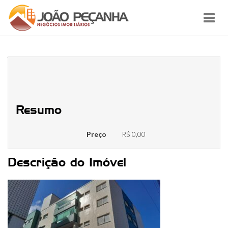
Toggl
navig
WhatsApp Image 2025-02-10 at
15.20.55
Resumo
Preço
R$ 0,00
Descrição do Imóvel