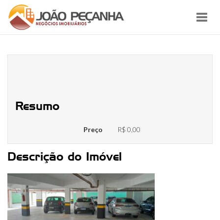
Toggl
navig
WhatsApp Image 2025-02-10 at
15.21.29
Resumo
Preço
R$ 0,00
Descrição do Imóvel