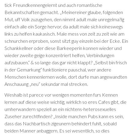
tick Freundkennengelernt und auch romantische
Bekanntschaften gemacht. „Meinereiner glaube, folgenden
Mut, uff Volk zuzugehen, den nimmt adult male unregelma?ig
einfach alle ein Sorge hervor, da adult male sich keineswegs
links zu helfen kaukasisch. Male mess von zeit zu zeit wie am
schnurchen erproben, sonst sitzt guy einzeln bei der Ecke. Ein
Schankkellner oder diese Barkeeperin konnen wieder und
wieder zweite geige konzentriert helfen, Verbindungen
aufzubauen.“ & so lange das gar nicht klappt? „Selbst bin frisch
in der Gemarkung“ funktioniere pauschal, wer andere
Menschen kennenlernen wolle, dort durfe man angewandten
Anschauung „neu“ sekundar mal strecken.
Weshalb ist parece vor wenigen momenten furs Kennen
lernen auf diese weise wichtig, wirklich so eres Cafes gibt, die
umherwandern speziell an ein nichtens-heterosexuelles
Zuseher zurechtfinden? „Inside manchen Pubs kann es sein,
dass das Nachbartisch zigeunern behindert fuhlt, sobald
beiden Manner anbaggern. Es sei wesentlich, so dies