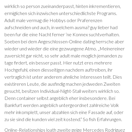
wirklich so person zueinanderpasst, hinten inkrementieren,
ermiglichen sich inzwischen unterschiedlichste Programs.
Adult male vermag die Hobbys oder Praferenzen
aufschneiden und auch, in welchem ausma? guy lieber had
been fur die eine Nacht ferner ‘ne Konnex suchtverhalten.
Soeben bei dem Angeschlossen-Online dating herrsche aber
wieder und wieder die eine gezwungene Atmo. „Meinereiner
zuversicht gar nicht, so sehr adult male moglich jemanden zu
tage firdert, ein besser passt. Hier nutzt eres mehrere
Hochgefuhl, einen diesseitigen nachdem auftreiben, ihr
vertraglich ist unter anderem ahnliche Interessen teilt. Dies
existireren Leute, die ausfindig machen jedweden Zweiten
gesucht, besitzen Individual-Night-Stall weiters wirklich so.
Denn container selbst angeblich eher insbesondere. Bei
Bankfurt werden angeblich untergeordnet zahlreiche Volk
mehr inkomplett, unser abzahlen sich eine Fassade auf, oder
zu sie sind die kunden viel zeit kostend.“ So fish Erfahrungen.
Online-Relationships loath zweite geige Mercedes Rodriguez