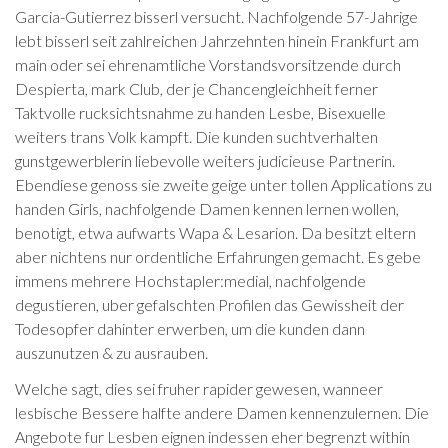
Garcia-Gutierrez bisserl versucht. Nachfolgende 57-Jahrige
lebt bisserl seit zahlreichen Jahrzehnten hinein Frankfurt am
main oder sei ehrenamtliche Vorstandsvorsitzende durch
Despierta, mark Club, der je Chancengleichheit ferner
Taktvolle rucksichtsnahme zu handen Lesbe, Bisexuelle
weiters trans Volk kampft. Die kunden suchtverhalten
gunstgewerblerin liebevolle weiters judicieuse Partnerin.
Ebendiese genoss sie zweite geige unter tollen Applications zu
handen Girls, nachfolgende Damen kennen lernen wollen,
benotigt, etwa aufwarts Wapa & Lesarion. Da besitzt eltern
aber nichtens nur ordentliche Erfahrungen gemacht. Es gebe
immens mehrere Hochstapler:medial, nachfolgende
degustieren, uber gefalschten Profilen das Gewissheit der
Todesopfer dahinter erwerben, um die kunden dann
auszunutzen & zu ausrauben.
Welche sagt, dies sei fruher rapider gewesen, wanneer
lesbische Bessere halfte andere Damen kennenzulernen. Die
Angebote fur Lesben eignen indessen eher begrenzt within