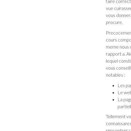
faire correc
vue cuirasse
vous donnera 
procure.
Precocement 
cours compor
meme nous co
rapport a. Al
lequel const
vous conseil
notables :
Les pa
Le web
La pag
partiel
Tellement vot
connaissance
rencontrer c