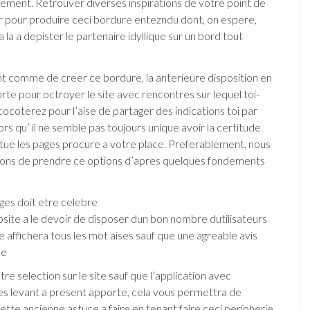
tement. Retrouver diverses inspirations de votre point de
r pour produire ceci bordure entezndu dont, on espere,
la a depister le partenaire idyllique sur un bord tout
comme de creer ce bordure, la anterieure disposition en
te pour octroyer le site avec rencontres sur lequel toi-
coterez pour l’aise de partager des indications toi par
ors qu’ il ne semble pas toujours unique avoir la certitude
itue les pages procure a votre place. Preferablement, nous
lons de prendre ce options d’apres quelques fondements
ges doit etre celebre
site a le devoir de disposer dun bon nombre dutilisateurs
e affichera tous les mot aises sauf que une agreable avis
le
re selection sur le site sauf que l’application avec
s levant a present apporte, cela vous permettra de
ette ancienne astuce a faire en tenant faire ceci peripherie