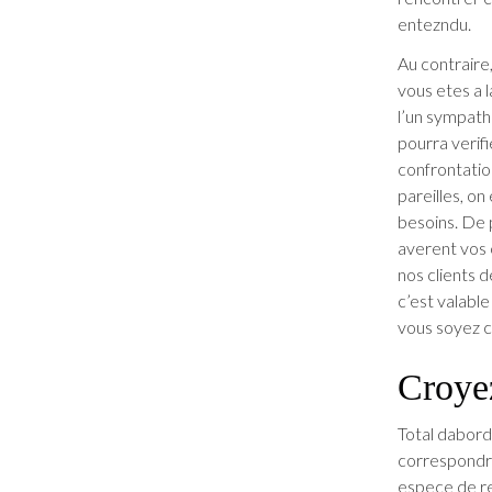
entezndu.
Au contraire
vous etes a 
l’un sympath
pourra verif
confrontatio
pareilles, o
besoins.
De p
averent vos 
nos clients d
c’est valable
vous soyez 
Croyez
Total dabord
correspondra
espece de re