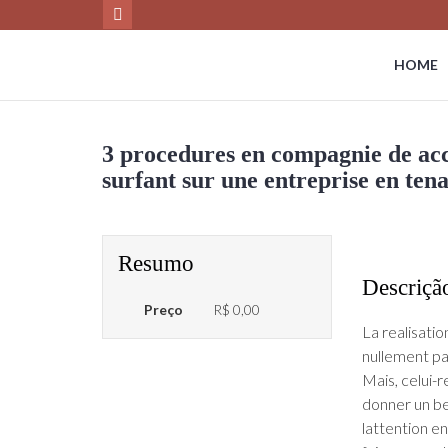
HOME
3 procedures en compagnie de ac
surfant sur une entreprise en ten
Resumo
Descriçã
Preço
R$ 0,00
La realisatio
nullement pa
Mais, celui-
donner un be
lattention en