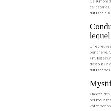
Ce surnom du
celibataires
dutiliser le
Condu
lequel
Un epreuve p
peripherie. 
Privilegiez u
dessous un o
dutiliser des
Mystif
Planete des c
pourtour, re
votre periphe