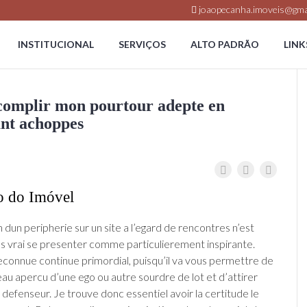
joaopecanha.imoveis@gma
INSTITUCIONAL
SERVIÇOS
ALTO PADRÃO
LINK
complir mon pourtour adepte en
ant achoppes
o do Imóvel
n dun peripherie sur un site a l’egard de rencontres n’est
s vrai se presenter comme particulierement inspirante.
reconnue continue primordial, puisqu’il va vous permettre de
au apercu d’une ego ou autre sourdre de lot et d’attirer
 defenseur. Je trouve donc essentiel avoir la certitude le