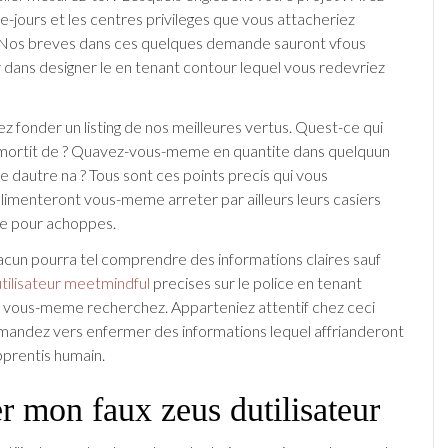
e-jours et les centres privileges que vous attacheriez
? Nos breves dans ces quelques demande sauront vfous
 dans designer le en tenant contour lequel vous redevriez
lez fonder un listing de nos meilleures vertus. Quest-ce qui
amortit de ? Quavez-vous-meme en quantite dans quelquun
e dautre na ? Tous sont ces points precis qui vous
limenteront vous-meme arreter par ailleurs leurs casiers
te pour achoppes.
chacun pourra tel comprendre des informations claires sauf
tilisateur meetmindful
precises sur le police en tenant
t vous-meme recherchez. Apparteniez attentif chez ceci
ommandez vers enfermer des informations lequel affrianderont
pprentis humain.
er mon faux zeus dutilisateur