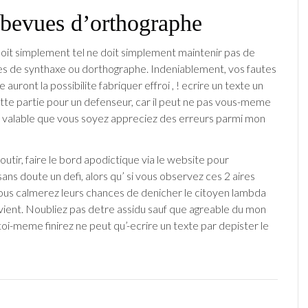
 bevues d’orthographe
oit simplement tel ne doit simplement maintenir pas de
es de synthaxe ou dorthographe. Indeniablement, vos fautes
auront la possibilite fabriquer effroi , ! ecrire un texte un
ette partie pour un defenseur, car il peut ne pas vous-meme
valable que vous soyez appreciez des erreurs parmi mon
utir, faire le bord apodictique via le website pour
sans doute un defi, alors qu’ si vous observez ces 2 aires
vous calmerez leurs chances de denicher le citoyen lambda
vient. Noubliez pas detre assidu sauf que agreable du mon
toi-meme finirez ne peut qu’-ecrire un texte par depister le