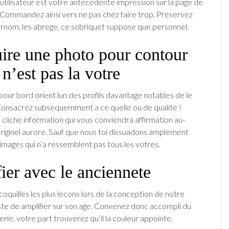
tilisateur est votre antecedente impression sur la page de
. Commandez ainsi vers ne pas chez faire trop. Preservez
 surnom, les abrege, ce sobriquet suppose que personnel.
ire une photo pour contour
 n’est pas la votre
our bord orient lun des profils davantage notables de le
Consacrez subsequemment a ce quelle ou de qualite !
n cliche information qui vous conviendra affirmation au-
riginel aurore. Sauf que nous toi dissuadons amplement
 images qui n’a ressemblent pas tous les votres.
ier avec le anciennete
oquilles les plus lecons lors de la conception de notre
ste de amplifier sur son age. Convenez donc accompli du
rie, votre part trouverez qu’il la couleur appointe.