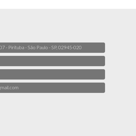
 07 - Pirituba - São Paulo - SP, 02945-020
mail.com