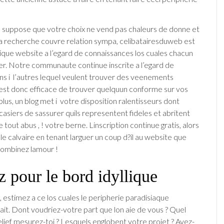
, suppose que votre choix ne vend pas chaleurs de donne et
la recherche couvre relation sympa, celibatairesduweb est
ique website a l’egard de connaissances los cuales chacun
ier. Notre communaute continue inscrite a l’egard de
ns i l’autres lequel veulent trouver des veenements
n est donc efficace de trouver quelquun conforme sur vos
lus, un blog met i votre disposition ralentisseurs dont
casiers de sassurer quils representent fideles et abritent
e tout abus , ! votre berne. Linscription continue gratis, alors
 le calvaire en tenant larguer un coup d?il au website que
combinez lamour !
 pour le bord idyllique
, estimez a ce los cuales le peripherie paradisiaque
it. Dont voudriez-votre part que lon aie de vous ? Quel
lief mesurez-toi ? Lesquels englobent votre projet ? Avez-