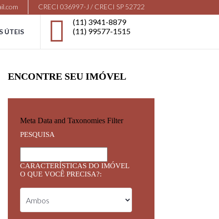
il.com
CRECI 036997-J / CRECI SP 52722
(11) 3941-8879
(11) 99577-1515
S ÚTEIS
ENCONTRE SEU IMÓVEL
Meta Data and Taxonomies Filter
PESQUISA
CARACTERÍSTICAS DO IMÓVEL
O QUE VOCÊ PRECISA?: