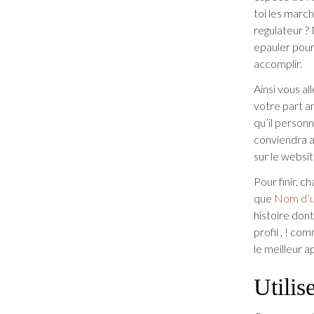
toi les march
regulateur 
epauler pour
accomplir.
Ainsi vous al
votre part 
qu’il personn
conviendra a
sur le websi
Pour finir, 
que
Nom d’u
histoire don
profil , ! c
le meilleur a
Utilis